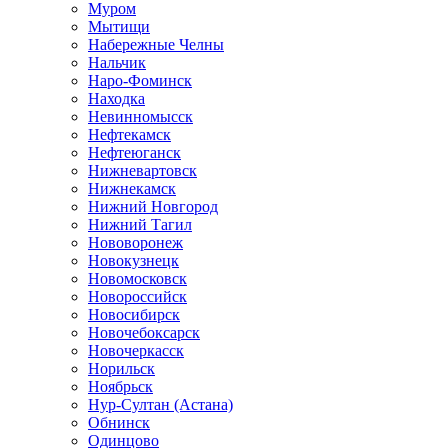
Муром
Мытищи
Набережные Челны
Нальчик
Наро-Фоминск
Находка
Невинномысск
Нефтекамск
Нефтеюганск
Нижневартовск
Нижнекамск
Нижний Новгород
Нижний Тагил
Нововоронеж
Новокузнецк
Новомосковск
Новороссийск
Новосибирск
Новочебоксарск
Новочеркасск
Норильск
Ноябрьск
Нур-Султан (Астана)
Обнинск
Одинцово