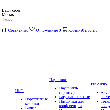
Ваш город
Москва
Сравнение
0
Отложенные
0
Корзина
0
пуста
0
Наушники
Pro Audio
Наушники-
Hi-Fi
гарнитуры
Акус
Внутриканальные
сист
Портативные
Наушники для
Тран
колонки
конференций
обор
Винил