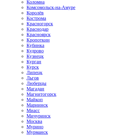
Коломна
Комсомольск-на-Амуре
Королёв
Кострома
Красногорск
Краснодар
Красноярск
Кропоткин
Кубинка
Кудрово
Кузнецк
Курган
Курск
Липецк
Льгов
Люберцы
Магадан
Магнитогорск
Майкоп
Мариинск
Миасс
Мичуринск
Москва
Мурино
Мурманск