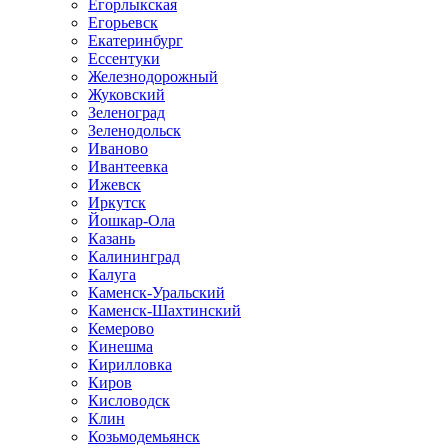
Егорлыкская
Егорьевск
Екатеринбург
Ессентуки
Железнодорожный
Жуковский
Зеленоград
Зеленодольск
Иваново
Ивантеевка
Ижевск
Иркутск
Йошкар-Ола
Казань
Калининград
Калуга
Каменск-Уральский
Каменск-Шахтинский
Кемерово
Кинешма
Кирилловка
Киров
Кисловодск
Клин
Козьмодемьянск