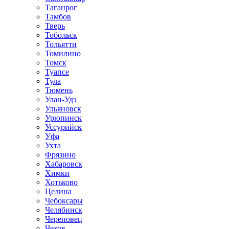
Таганрог
Тамбов
Тверь
Тобольск
Тольятти
Томилино
Томск
Туапсе
Тула
Тюмень
Улан-Удэ
Ульяновск
Урюпинск
Уссурийск
Уфа
Ухта
Фрязино
Хабаровск
Химки
Хотьково
Целина
Чебоксары
Челябинск
Череповец
Чехов