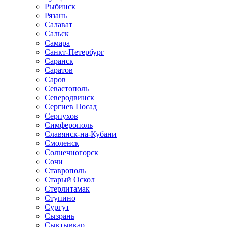
Рыбинск
Рязань
Салават
Сальск
Самара
Санкт-Петербург
Саранск
Саратов
Саров
Севастополь
Северодвинск
Сергиев Посад
Серпухов
Симферополь
Славянск-на-Кубани
Смоленск
Солнечногорск
Сочи
Ставрополь
Старый Оскол
Стерлитамак
Ступино
Сургут
Сызрань
Сыктывкар