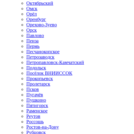
Октябрьский
Омск
Орёл
Оренбург
Орехово-Зуево
Орск
Павлово
Пенза
Пермь
Песчанокопское
Петрозаводск
Петропавловск-Камчатский
Подольск
Посёлок ВНИИССОК
Прокопьевск
Пролетарск
Псков
Пугачёв
Пушкино
Пятигорск
Раменское
Реутов
Россошь
Ростов-на-Дону
Рубцовск