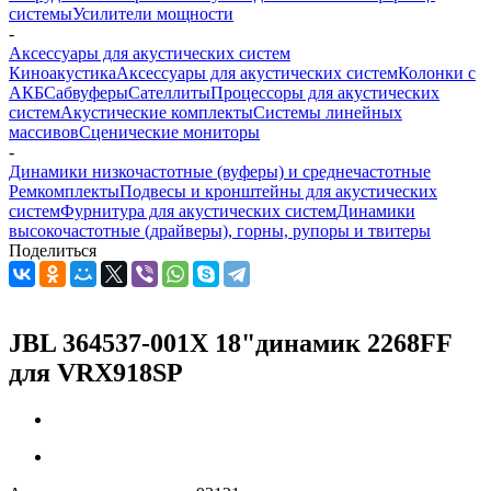
системы
Усилители мощности
-
Аксессуары для акустических систем
Киноакустика
Аксессуары для акустических систем
Колонки с
АКБ
Сабвуферы
Сателлиты
Процессоры для акустических
систем
Акустические комплекты
Системы линейных
массивов
Сценические мониторы
-
Динамики низкочастотные (вуферы) и среднечастотные
Ремкомплекты
Подвесы и кронштейны для акустических
систем
Фурнитура для акустических систем
Динамики
высокочастотные (драйверы), горны, рупоры и твитеры
Поделиться
JBL 364537-001X 18"динамик 2268FF
для VRX918SP