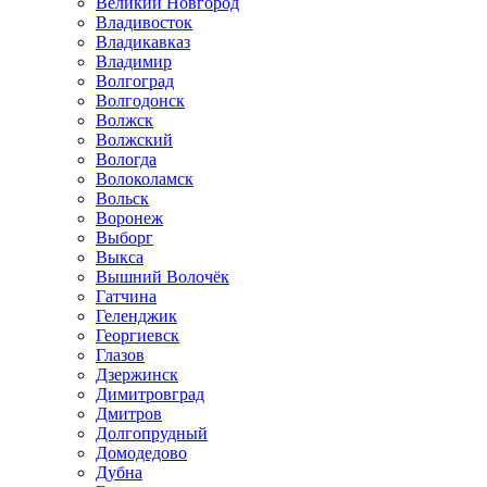
Великий Новгород
Владивосток
Владикавказ
Владимир
Волгоград
Волгодонск
Волжск
Волжский
Вологда
Волоколамск
Вольск
Воронеж
Выборг
Выкса
Вышний Волочёк
Гатчина
Геленджик
Георгиевск
Глазов
Дзержинск
Димитровград
Дмитров
Долгопрудный
Домодедово
Дубна