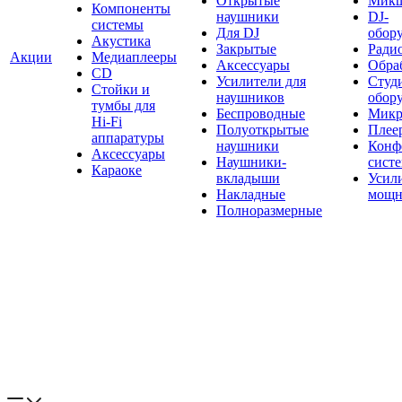
Открытые
Мик
Компоненты
наушники
DJ-
системы
Для DJ
обор
Акустика
Закрытые
Ради
Акции
Медиаплееры
Аксессуары
Обраб
CD
Усилители для
Студ
Стойки и
наушников
обор
тумбы для
Беспроводные
Микр
Hi-Fi
Полуоткрытые
Плее
аппаратуры
наушники
Конф
Аксессуары
Наушники-
сист
Караоке
вкладыши
Усил
Накладные
мощн
Полноразмерные