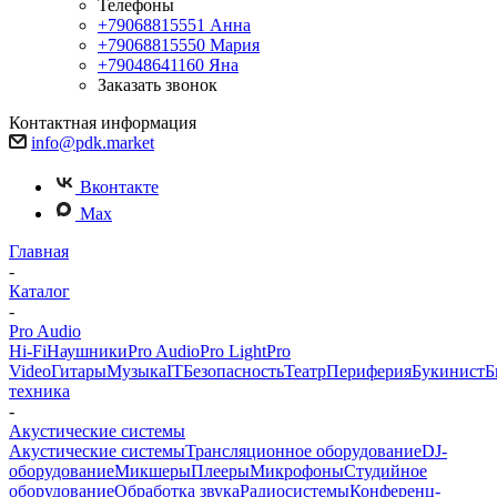
Телефоны
+79068815551
Анна
+79068815550
Мария
+79048641160
Яна
Заказать звонок
Контактная информация
info@pdk.market
Вконтакте
Max
Главная
-
Каталог
-
Pro Audio
Hi-Fi
Наушники
Pro Audio
Pro Light
Pro
Video
Гитары
Музыка
IT
Безопасность
Театр
Периферия
Букинист
Б
техника
-
Акустические системы
Акустические системы
Трансляционное оборудование
DJ-
оборудование
Микшеры
Плееры
Микрофоны
Студийное
оборудование
Обработка звука
Радиосистемы
Конференц-