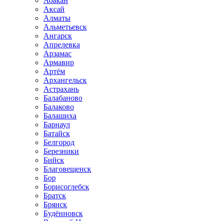
Абакан
Аксай
Алматы
Альметьевск
Ангарск
Апрелевка
Арзамас
Армавир
Артём
Архангельск
Астрахань
Балабаново
Балаково
Балашиха
Барнаул
Батайск
Белгород
Березники
Бийск
Благовещенск
Бор
Борисоглебск
Братск
Брянск
Будённовск