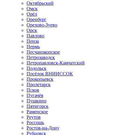
Октябрьский
Омск
Орёл
Оренбург
Орехово-Зуево
Орск
Павлово
Пенза
Пермь
Песчанокопское
Петрозаводск
Петропавловск-Камчатский
Подольск
Посёлок ВНИИССОК
Прокопьевск
Пролетарск
Псков
Пугачёв
Пушкино
Пятигорск
Раменское
Реутов
Россошь
Ростов-на-Дону
Рубцовск