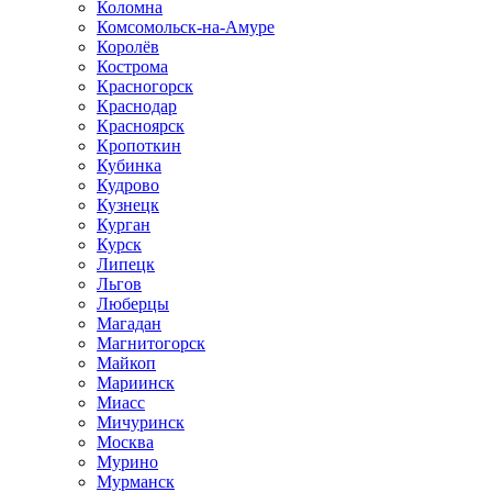
Коломна
Комсомольск-на-Амуре
Королёв
Кострома
Красногорск
Краснодар
Красноярск
Кропоткин
Кубинка
Кудрово
Кузнецк
Курган
Курск
Липецк
Льгов
Люберцы
Магадан
Магнитогорск
Майкоп
Мариинск
Миасс
Мичуринск
Москва
Мурино
Мурманск