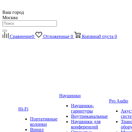
Ваш город
Москва
Сравнение
0
Отложенные
0
Корзина
0
пуста
0
Наушники
Pro Audio
Наушники-
Hi-Fi
гарнитуры
Акус
Внутриканальные
сист
Портативные
Наушники для
Тран
колонки
конференций
обор
Винил