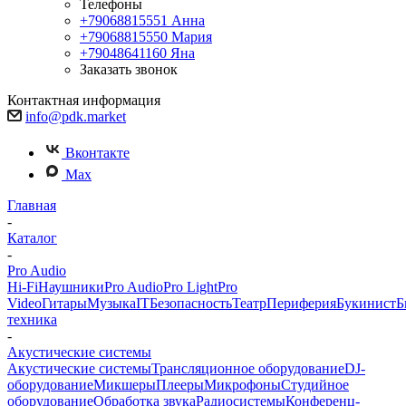
Телефоны
+79068815551
Анна
+79068815550
Мария
+79048641160
Яна
Заказать звонок
Контактная информация
info@pdk.market
Вконтакте
Max
Главная
-
Каталог
-
Pro Audio
Hi-Fi
Наушники
Pro Audio
Pro Light
Pro
Video
Гитары
Музыка
IT
Безопасность
Театр
Периферия
Букинист
Б
техника
-
Акустические системы
Акустические системы
Трансляционное оборудование
DJ-
оборудование
Микшеры
Плееры
Микрофоны
Студийное
оборудование
Обработка звука
Радиосистемы
Конференц-