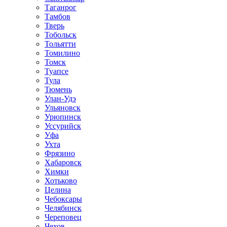
Таганрог
Тамбов
Тверь
Тобольск
Тольятти
Томилино
Томск
Туапсе
Тула
Тюмень
Улан-Удэ
Ульяновск
Урюпинск
Уссурийск
Уфа
Ухта
Фрязино
Хабаровск
Химки
Хотьково
Целина
Чебоксары
Челябинск
Череповец
Чехов