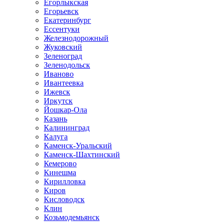
Егорлыкская
Егорьевск
Екатеринбург
Ессентуки
Железнодорожный
Жуковский
Зеленоград
Зеленодольск
Иваново
Ивантеевка
Ижевск
Иркутск
Йошкар-Ола
Казань
Калининград
Калуга
Каменск-Уральский
Каменск-Шахтинский
Кемерово
Кинешма
Кирилловка
Киров
Кисловодск
Клин
Козьмодемьянск