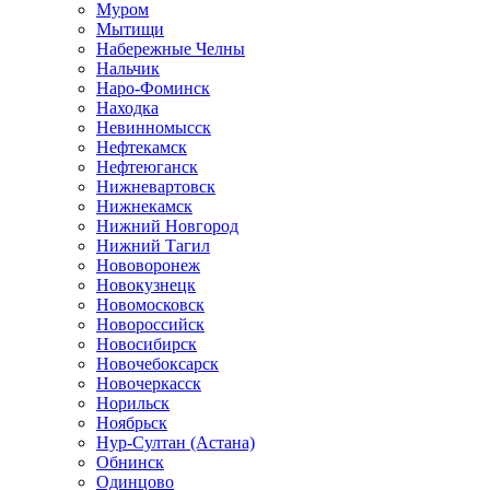
Муром
Мытищи
Набережные Челны
Нальчик
Наро-Фоминск
Находка
Невинномысск
Нефтекамск
Нефтеюганск
Нижневартовск
Нижнекамск
Нижний Новгород
Нижний Тагил
Нововоронеж
Новокузнецк
Новомосковск
Новороссийск
Новосибирск
Новочебоксарск
Новочеркасск
Норильск
Ноябрьск
Нур-Султан (Астана)
Обнинск
Одинцово