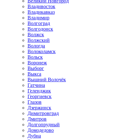
Великий Новгород
Владивосток
Владикавказ
Владимир
Волгоград
Волгодонск
Волжск
Волжский
Вологда
Волоколамск
Вольск
Воронеж
Выборг
Выкса
Вышний Волочёк
Гатчина
Геленджик
Георгиевск
Глазов
Дзержинск
Димитровград
Дмитров
Долгопрудный
Домодедово
Дубна