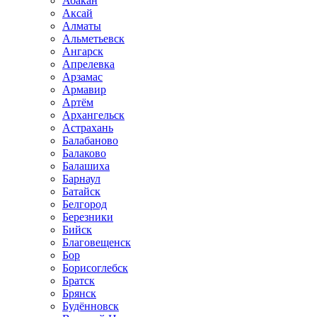
Абакан
Аксай
Алматы
Альметьевск
Ангарск
Апрелевка
Арзамас
Армавир
Артём
Архангельск
Астрахань
Балабаново
Балаково
Балашиха
Барнаул
Батайск
Белгород
Березники
Бийск
Благовещенск
Бор
Борисоглебск
Братск
Брянск
Будённовск