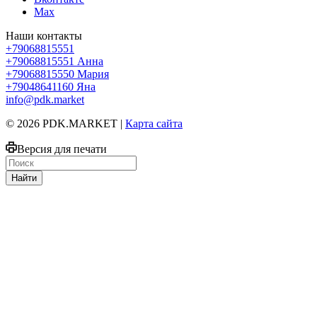
Max
Наши контакты
+79068815551
+79068815551
Анна
+79068815550
Мария
+79048641160
Яна
info@pdk.market
© 2026 PDK.MARKET |
Карта сайта
Версия для печати
Найти