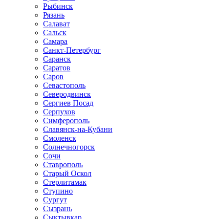
Рыбинск
Рязань
Салават
Сальск
Самара
Санкт-Петербург
Саранск
Саратов
Саров
Севастополь
Северодвинск
Сергиев Посад
Серпухов
Симферополь
Славянск-на-Кубани
Смоленск
Солнечногорск
Сочи
Ставрополь
Старый Оскол
Стерлитамак
Ступино
Сургут
Сызрань
Сыктывкар