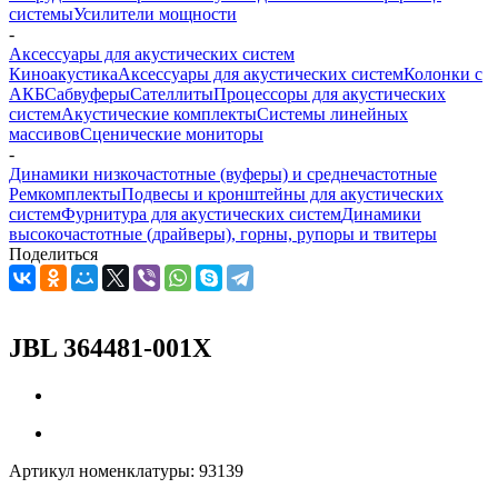
системы
Усилители мощности
-
Аксессуары для акустических систем
Киноакустика
Аксессуары для акустических систем
Колонки с
АКБ
Сабвуферы
Сателлиты
Процессоры для акустических
систем
Акустические комплекты
Системы линейных
массивов
Сценические мониторы
-
Динамики низкочастотные (вуферы) и среднечастотные
Ремкомплекты
Подвесы и кронштейны для акустических
систем
Фурнитура для акустических систем
Динамики
высокочастотные (драйверы), горны, рупоры и твитеры
Поделиться
JBL 364481-001X
Артикул номенклатуры:
93139