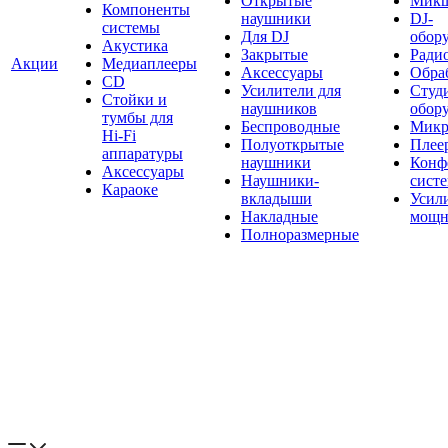
Открытые
Мик
Компоненты
наушники
DJ-
системы
Для DJ
обор
Акустика
Закрытые
Ради
Акции
Медиаплееры
Аксессуары
Обраб
CD
Усилители для
Студ
Стойки и
наушников
обор
тумбы для
Беспроводные
Микр
Hi-Fi
Полуоткрытые
Плее
аппаратуры
наушники
Конф
Аксессуары
Наушники-
сист
Караоке
вкладыши
Усил
Накладные
мощн
Полноразмерные