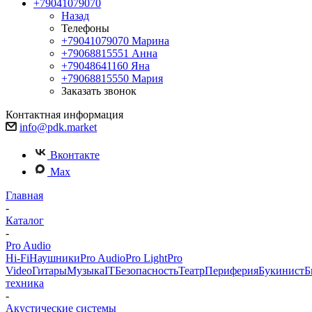
+79041079070
Назад
Телефоны
+79041079070
Марина
+79068815551
Анна
+79048641160
Яна
+79068815550
Мария
Заказать звонок
Контактная информация
info@pdk.market
Вконтакте
Max
Главная
-
Каталог
-
Pro Audio
Hi-Fi
Наушники
Pro Audio
Pro Light
Pro
Video
Гитары
Музыка
IT
Безопасность
Театр
Периферия
Букинист
Б
техника
-
Акустические системы