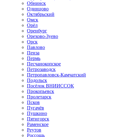
Обнинск
Одинцово
Октябрьский
Омск
Орёл
Оренбург
Орехово-Зуево
Орск
Павлово
Пенза
Пермь
Песчанокопское
Петрозаводск
Петропавловск-Камчатский
Подольск
Посёлок ВНИИССОК
Прокопьевск
Пролетарск
Псков
Пугачёв
Пушкино
Пятигорск
Раменское
Реутов
Россошь