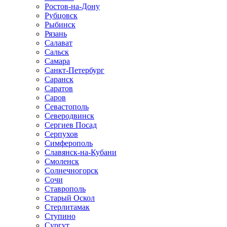
Ростов-на-Дону
Рубцовск
Рыбинск
Рязань
Салават
Сальск
Самара
Санкт-Петербург
Саранск
Саратов
Саров
Севастополь
Северодвинск
Сергиев Посад
Серпухов
Симферополь
Славянск-на-Кубани
Смоленск
Солнечногорск
Сочи
Ставрополь
Старый Оскол
Стерлитамак
Ступино
Сургут