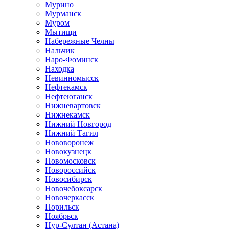
Мурино
Мурманск
Муром
Мытищи
Набережные Челны
Нальчик
Наро-Фоминск
Находка
Невинномысск
Нефтекамск
Нефтеюганск
Нижневартовск
Нижнекамск
Нижний Новгород
Нижний Тагил
Нововоронеж
Новокузнецк
Новомосковск
Новороссийск
Новосибирск
Новочебоксарск
Новочеркасск
Норильск
Ноябрьск
Нур-Султан (Астана)