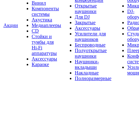
конференций
обор
Винил
Открытые
Мик
Компоненты
наушники
DJ-
системы
Для DJ
обор
Акустика
Закрытые
Ради
Акции
Медиаплееры
Аксессуары
Обраб
CD
Усилители для
Студ
Стойки и
наушников
обор
тумбы для
Беспроводные
Микр
Hi-Fi
Полуоткрытые
Плее
аппаратуры
наушники
Конф
Аксессуары
Наушники-
сист
Караоке
вкладыши
Усил
Накладные
мощн
Полноразмерные