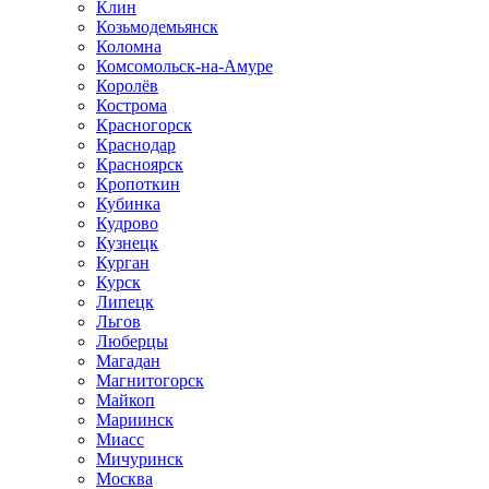
Клин
Козьмодемьянск
Коломна
Комсомольск-на-Амуре
Королёв
Кострома
Красногорск
Краснодар
Красноярск
Кропоткин
Кубинка
Кудрово
Кузнецк
Курган
Курск
Липецк
Льгов
Люберцы
Магадан
Магнитогорск
Майкоп
Мариинск
Миасс
Мичуринск
Москва