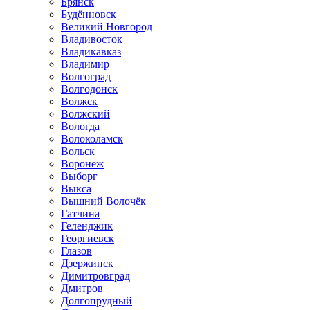
Брянск
Будённовск
Великий Новгород
Владивосток
Владикавказ
Владимир
Волгоград
Волгодонск
Волжск
Волжский
Вологда
Волоколамск
Вольск
Воронеж
Выборг
Выкса
Вышний Волочёк
Гатчина
Геленджик
Георгиевск
Глазов
Дзержинск
Димитровград
Дмитров
Долгопрудный