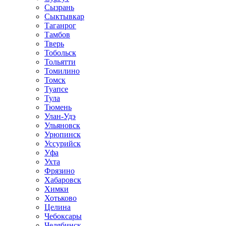
Сызрань
Сыктывкар
Таганрог
Тамбов
Тверь
Тобольск
Тольятти
Томилино
Томск
Туапсе
Тула
Тюмень
Улан-Удэ
Ульяновск
Урюпинск
Уссурийск
Уфа
Ухта
Фрязино
Хабаровск
Химки
Хотьково
Целина
Чебоксары
Челябинск