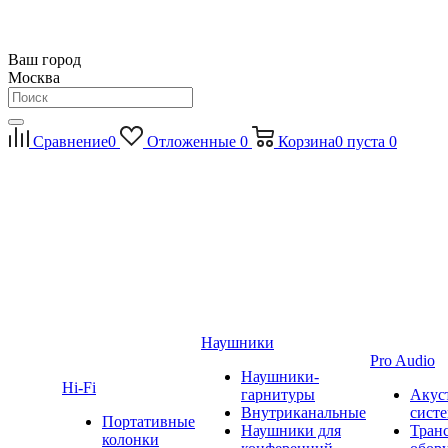
Ваш город
Москва
Сравнение
0
Отложенные
0
Корзина
0
пуста
0
Наушники
Pro Audio
Наушники-
Hi-Fi
гарнитуры
Акус
Внутриканальные
сист
Портативные
Наушники для
Тран
колонки