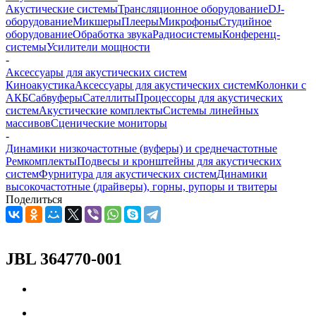
Акустические системы
Трансляционное оборудование
DJ-
оборудование
Микшеры
Плееры
Микрофоны
Студийное
оборудование
Обработка звука
Радиосистемы
Конференц-
системы
Усилители мощности
-
Аксессуары для акустических систем
Киноакустика
Аксессуары для акустических систем
Колонки с
АКБ
Сабвуферы
Сателлиты
Процессоры для акустических
систем
Акустические комплекты
Системы линейных
массивов
Сценические мониторы
-
Динамики низкочастотные (вуферы) и среднечастотные
Ремкомплекты
Подвесы и кронштейны для акустических
систем
Фурнитура для акустических систем
Динамики
высокочастотные (драйверы), горны, рупоры и твитеры
Поделиться
JBL 364770-001