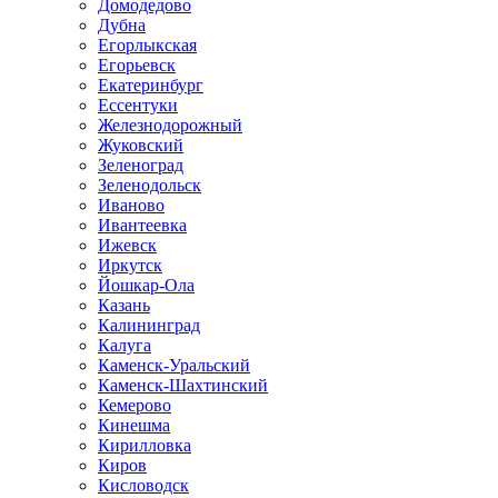
Домодедово
Дубна
Егорлыкская
Егорьевск
Екатеринбург
Ессентуки
Железнодорожный
Жуковский
Зеленоград
Зеленодольск
Иваново
Ивантеевка
Ижевск
Иркутск
Йошкар-Ола
Казань
Калининград
Калуга
Каменск-Уральский
Каменск-Шахтинский
Кемерово
Кинешма
Кирилловка
Киров
Кисловодск