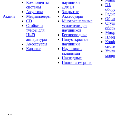
Мик
Компоненты
наушники
DJ-
системы
Для DJ
обор
Акустика
Закрытые
Ради
Акции
Медиаплееры
Аксессуары
Обраб
CD
Многоканальные
Студ
Стойки и
усилители для
обор
тумбы для
наушников
Микр
Hi-Fi
Беспроводные
Плее
аппаратуры
Полуоткрытые
Конф
Аксессуары
наушники
сист
Караоке
Наушники-
Усил
вкладыши
мощн
Накладные
Полноразмерные