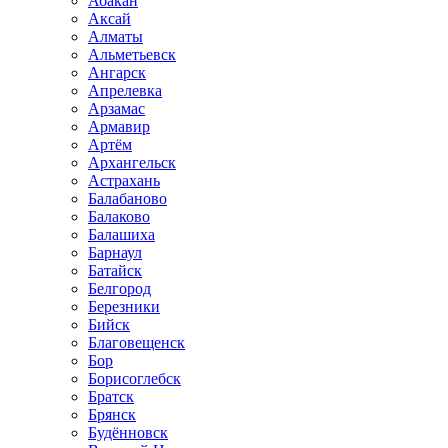
Абакан
Аксай
Алматы
Альметьевск
Ангарск
Апрелевка
Арзамас
Армавир
Артём
Архангельск
Астрахань
Балабаново
Балаково
Балашиха
Барнаул
Батайск
Белгород
Березники
Бийск
Благовещенск
Бор
Борисоглебск
Братск
Брянск
Будённовск