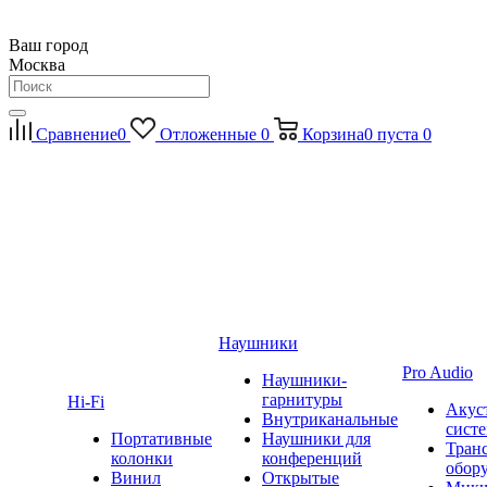
Ваш город
Москва
Сравнение
0
Отложенные
0
Корзина
0
пуста
0
Наушники
Pro Audio
Наушники-
гарнитуры
Hi-Fi
Акус
Внутриканальные
сист
Портативные
Наушники для
Тран
колонки
конференций
обор
Винил
Открытые