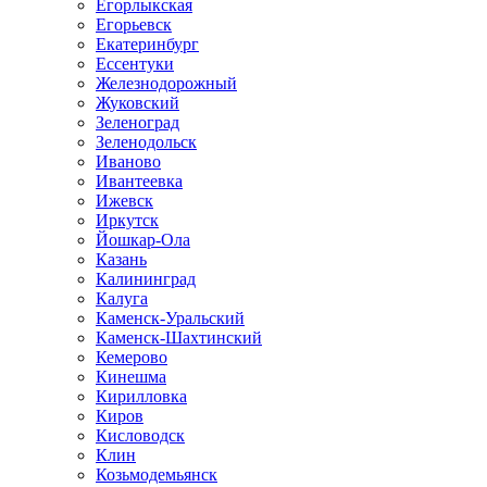
Егорлыкская
Егорьевск
Екатеринбург
Ессентуки
Железнодорожный
Жуковский
Зеленоград
Зеленодольск
Иваново
Ивантеевка
Ижевск
Иркутск
Йошкар-Ола
Казань
Калининград
Калуга
Каменск-Уральский
Каменск-Шахтинский
Кемерово
Кинешма
Кирилловка
Киров
Кисловодск
Клин
Козьмодемьянск