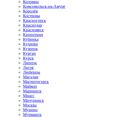
Коломна
Комсомольск-на-Амуре
Королёв
Кострома
Красногорск
Краснодар
Красноярск
Кропоткин
Кубинка
Кудрово
Кузнецк
Курган
Курск
Липецк
Льгов
Люберцы
Магадан
Магнитогорск
Майкоп
Мариинск
Миасс
Мичуринск
Москва
Мурино
Мурманск