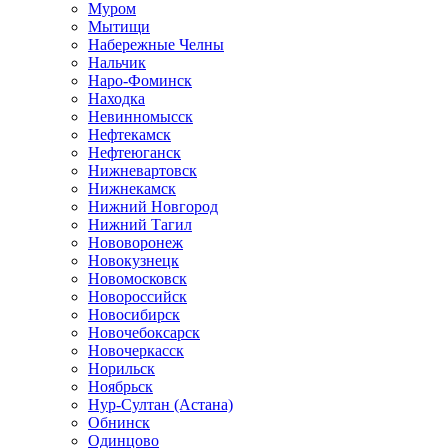
Муром
Мытищи
Набережные Челны
Нальчик
Наро-Фоминск
Находка
Невинномысск
Нефтекамск
Нефтеюганск
Нижневартовск
Нижнекамск
Нижний Новгород
Нижний Тагил
Нововоронеж
Новокузнецк
Новомосковск
Новороссийск
Новосибирск
Новочебоксарск
Новочеркасск
Норильск
Ноябрьск
Нур-Султан (Астана)
Обнинск
Одинцово