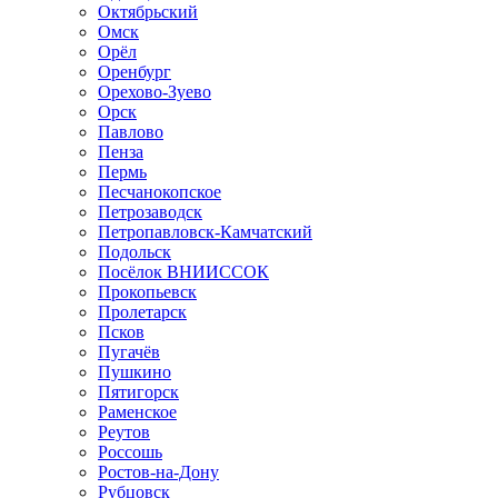
Октябрьский
Омск
Орёл
Оренбург
Орехово-Зуево
Орск
Павлово
Пенза
Пермь
Песчанокопское
Петрозаводск
Петропавловск-Камчатский
Подольск
Посёлок ВНИИССОК
Прокопьевск
Пролетарск
Псков
Пугачёв
Пушкино
Пятигорск
Раменское
Реутов
Россошь
Ростов-на-Дону
Рубцовск