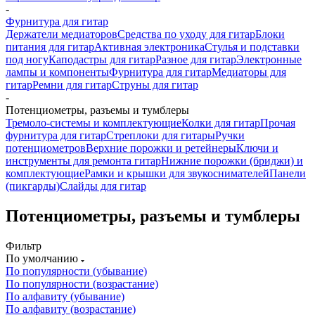
-
Фурнитура для гитар
Держатели медиаторов
Средства по уходу для гитар
Блоки
питания для гитар
Активная электроника
Стулья и подставки
под ногу
Каподастры для гитар
Разное для гитар
Электронные
лампы и компоненты
Фурнитура для гитар
Медиаторы для
гитар
Ремни для гитар
Струны для гитар
-
Потенциометры, разъемы и тумблеры
Тремоло-системы и комплектующие
Колки для гитар
Прочая
фурнитура для гитар
Стреплоки для гитары
Ручки
потенциометров
Верхние порожки и ретейнеры
Ключи и
инструменты для ремонта гитар
Нижние порожки (бриджи) и
комплектующие
Рамки и крышки для звукоснимателей
Панели
(пикгарды)
Слайды для гитар
Потенциометры, разъемы и тумблеры
Фильтр
По умолчанию
По популярности (убывание)
По популярности (возрастание)
По алфавиту (убывание)
По алфавиту (возрастание)