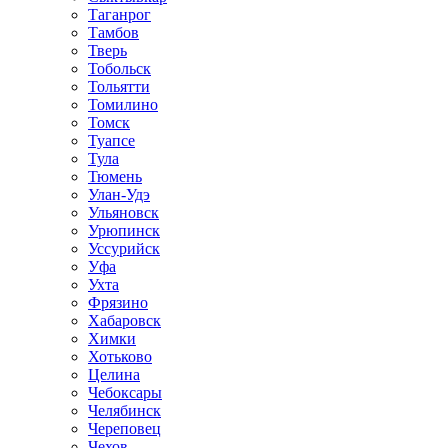
Таганрог
Тамбов
Тверь
Тобольск
Тольятти
Томилино
Томск
Туапсе
Тула
Тюмень
Улан-Удэ
Ульяновск
Урюпинск
Уссурийск
Уфа
Ухта
Фрязино
Хабаровск
Химки
Хотьково
Целина
Чебоксары
Челябинск
Череповец
Чехов