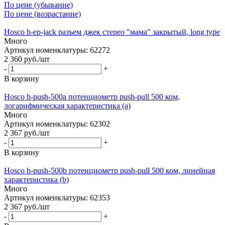
По цене (убывание)
По цене (возрастание)
Hosco h-ep-jack разъем джек стерео "мама" закрытый, long type
Много
Артикул номенклатуры: 62272
2 360
руб.
/шт
-
+
В корзину
Hosco h-push-500a потенциометр push-pull 500 ком,
логарифмическая характеристика (a)
Много
Артикул номенклатуры: 62302
2 367
руб.
/шт
-
+
В корзину
Hosco h-push-500b потенциометр push-pull 500 ком, линейная
характеристика (b)
Много
Артикул номенклатуры: 62353
2 367
руб.
/шт
-
+