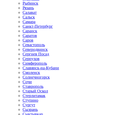
Рыбинск
Рязань
Салават
Сальск
Самара
Санкт-Петербург
Саранск
Саратов
Саров
Севастополь
Северодвинск
Сергиев Посад
Серпухов
Симферополь
Славянск-на-Кубани
Смоленск
Солнечногорск
Сочи
Ставрополь
Старый Оскол
Стерлитамак
Ступино
Сургут
Сызрань
Сыктывкар