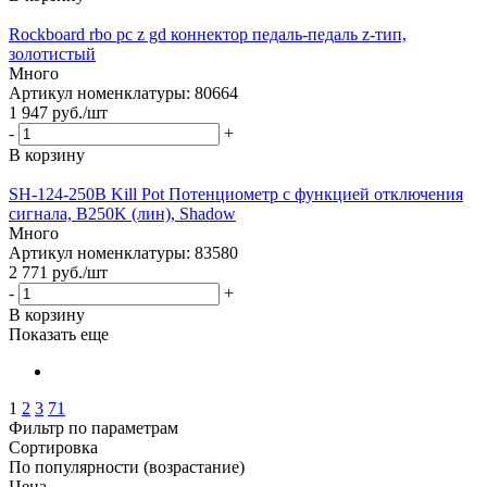
Rockboard rbo pc z gd коннектор педаль-педаль z-тип,
золотистый
Много
Артикул номенклатуры: 80664
1 947
руб.
/шт
-
+
В корзину
SH-124-250B Kill Pot Потенциометр с функцией отключения
сигнала, B250K (лин), Shadow
Много
Артикул номенклатуры: 83580
2 771
руб.
/шт
-
+
В корзину
Показать еще
1
2
3
71
Фильтр по параметрам
Сортировка
По популярности (возрастание)
Цена