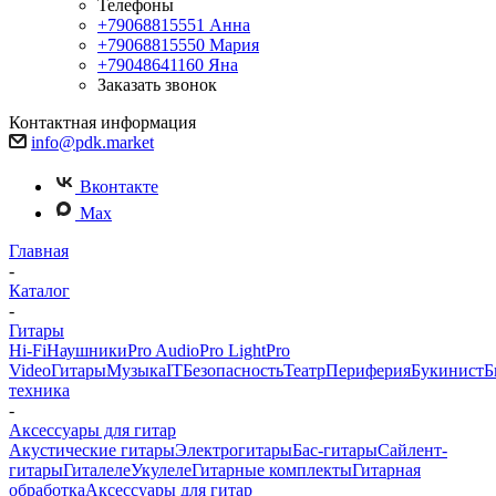
Телефоны
+79068815551
Анна
+79068815550
Мария
+79048641160
Яна
Заказать звонок
Контактная информация
info@pdk.market
Вконтакте
Max
Главная
-
Каталог
-
Гитары
Hi-Fi
Наушники
Pro Audio
Pro Light
Pro
Video
Гитары
Музыка
IT
Безопасность
Театр
Периферия
Букинист
Б
техника
-
Аксессуары для гитар
Акустические гитары
Электрогитары
Бас-гитары
Сайлент-
гитары
Гиталеле
Укулеле
Гитарные комплекты
Гитарная
обработка
Аксессуары для гитар