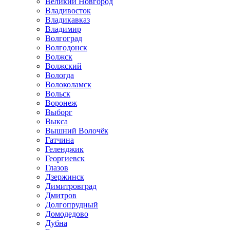
Великий Новгород
Владивосток
Владикавказ
Владимир
Волгоград
Волгодонск
Волжск
Волжский
Вологда
Волоколамск
Вольск
Воронеж
Выборг
Выкса
Вышний Волочёк
Гатчина
Геленджик
Георгиевск
Глазов
Дзержинск
Димитровград
Дмитров
Долгопрудный
Домодедово
Дубна