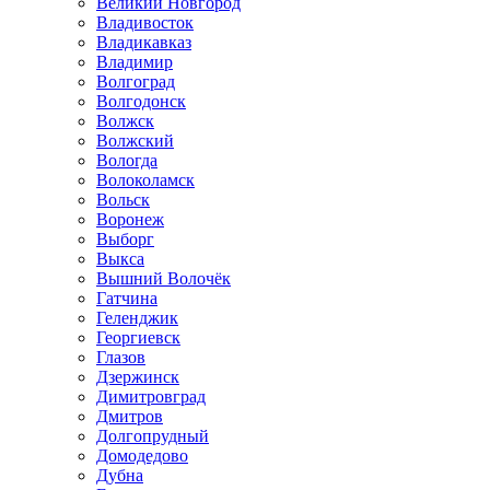
Великий Новгород
Владивосток
Владикавказ
Владимир
Волгоград
Волгодонск
Волжск
Волжский
Вологда
Волоколамск
Вольск
Воронеж
Выборг
Выкса
Вышний Волочёк
Гатчина
Геленджик
Георгиевск
Глазов
Дзержинск
Димитровград
Дмитров
Долгопрудный
Домодедово
Дубна