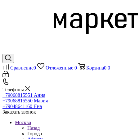
Сравнение
0
Отложенные
0
Корзина
0
0
Телефоны
+79068815551
Анна
+79068815550
Мария
+79048641160
Яна
Заказать звонок
Москва
Назад
Города