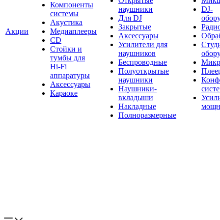
Открытые
Мик
Компоненты
наушники
DJ-
системы
Для DJ
обор
Акустика
Закрытые
Ради
Акции
Медиаплееры
Аксессуары
Обраб
CD
Усилители для
Студ
Стойки и
наушников
обор
тумбы для
Беспроводные
Микр
Hi-Fi
Полуоткрытые
Плее
аппаратуры
наушники
Конф
Аксессуары
Наушники-
сист
Караоке
вкладыши
Усил
Накладные
мощн
Полноразмерные