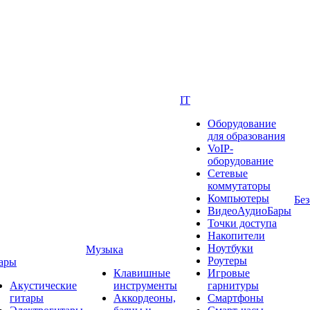
IT
Оборудование
для образования
VoIP-
оборудование
Сетевые
коммутаторы
Компьютеры
Без
ВидеоАудиоБары
Точки доступа
Накопители
Ноутбуки
Музыка
Роутеры
ары
Клавишные
Игровые
Акустические
инструменты
гарнитуры
гитары
Аккордеоны,
Смартфоны