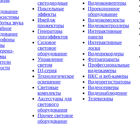
шеры
светодиодные
Видеоконвертеры
Пиксельные
Проекционное
удование
эффекты
оборудование
осистемы
Имейдж
Видеокомплекты
отка звука
прожекторы
Видеоконтроллеры
ийное
Генераторы
Интерактивные
удование
спецэффектов
панели
офоны
Силовое
Интерактивные
ры
световое
доски
еренц-
оборудование
Видеорекордеры
емы
Управление
Фотоаппараты
ители
светом
Профессиональные
ости
DJ-серия
видеокамеры
Технологическое
ВКС и веб-камеры
освещение
Видеорегистраторы
Световые
Видеосерверы
комплекты
Видеонаблюдение
Аксессуары для
Телевизоры
светового
оборудования
Прочее световое
оборудование