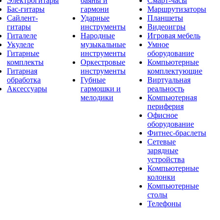
Электрогитары
баяны и
Смарт-часы
Бас-гитары
гармони
Маршрутизаторы
Сайлент-
Ударные
Планшеты
гитары
инструменты
Видеоигры
Гиталеле
Народные
Игровая мебель
Укулеле
музыкальные
Умное
Гитарные
инструменты
оборудование
комплекты
Оркестровые
Компьютерные
Гитарная
инструменты
комплектующие
обработка
Губные
Виртуальная
Аксессуары
гармошки и
реальность
мелодики
Компьютерная
периферия
Офисное
оборудование
Фитнес-браслеты
Сетевые
зарядные
устройства
Компьютерные
колонки
Компьютерные
столы
Телефоны