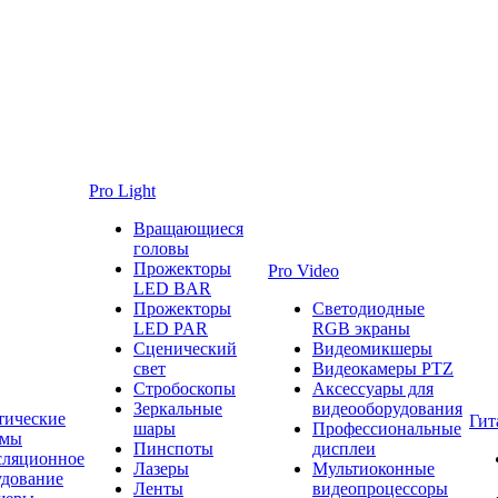
Pro Light
Вращающиеся
головы
Прожекторы
Pro Video
LED BAR
Прожекторы
Светодиодные
LED PAR
RGB экраны
Сценический
Видеомикшеры
свет
Видеокамеры PTZ
Стробоскопы
Аксессуары для
Зеркальные
видеооборудования
тические
Гит
шары
Профессиональные
емы
Пинспоты
дисплеи
сляционное
Лазеры
Мультиоконные
удование
Ленты
видеопроцессоры