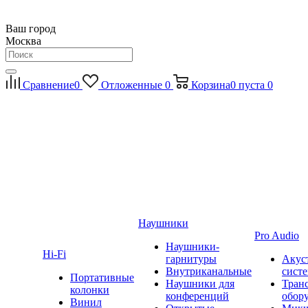
Ваш город
Москва
Сравнение
0
Отложенные
0
Корзина
0
пуста
0
Наушники
Pro Audio
Наушники-
Hi-Fi
гарнитуры
Акус
Внутриканальные
сист
Портативные
Наушники для
Тран
колонки
конференций
обор
Винил