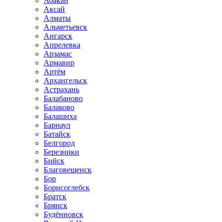
Абакан
Аксай
Алматы
Альметьевск
Ангарск
Апрелевка
Арзамас
Армавир
Артём
Архангельск
Астрахань
Балабаново
Балаково
Балашиха
Барнаул
Батайск
Белгород
Березники
Бийск
Благовещенск
Бор
Борисоглебск
Братск
Брянск
Будённовск