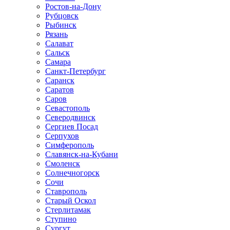
Ростов-на-Дону
Рубцовск
Рыбинск
Рязань
Салават
Сальск
Самара
Санкт-Петербург
Саранск
Саратов
Саров
Севастополь
Северодвинск
Сергиев Посад
Серпухов
Симферополь
Славянск-на-Кубани
Смоленск
Солнечногорск
Сочи
Ставрополь
Старый Оскол
Стерлитамак
Ступино
Сургут