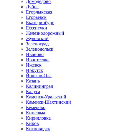
Домодедово
Дубна
Егорлыкская
Егорьевск
Екатеринбург
Ессентуки
Железнодорожный
Жуковский
Зеленоград
Зеленодольск
Иваново
Ивантеевка
Ижевск
Иркутск
Йошкар-Ола
Казань
Калининград
Калуга
Каменск-Уральский
Каменск-Шахтинский
Кемерово
Кинешма
Кирилловка
Киров
Кисловодск