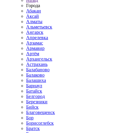
Назад
Города
Абакан
Аксай
Алматы
Альметьевск
Ангарск
Апрелевка
Арзамас
Армавир
Артём
Архангельск
Астрахань
Балабаново
Балаково
Балашиха
Барнаул
Батайск
Белгород
Березники
Бийск
Благовещенск
Бор
Борисоглебск
Братск