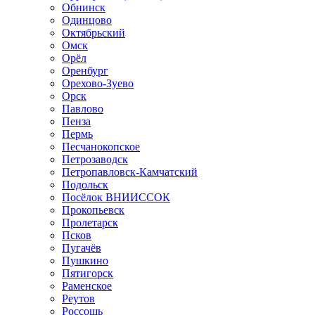
Обнинск
Одинцово
Октябрьский
Омск
Орёл
Оренбург
Орехово-Зуево
Орск
Павлово
Пенза
Пермь
Песчанокопское
Петрозаводск
Петропавловск-Камчатский
Подольск
Посёлок ВНИИССОК
Прокопьевск
Пролетарск
Псков
Пугачёв
Пушкино
Пятигорск
Раменское
Реутов
Россошь