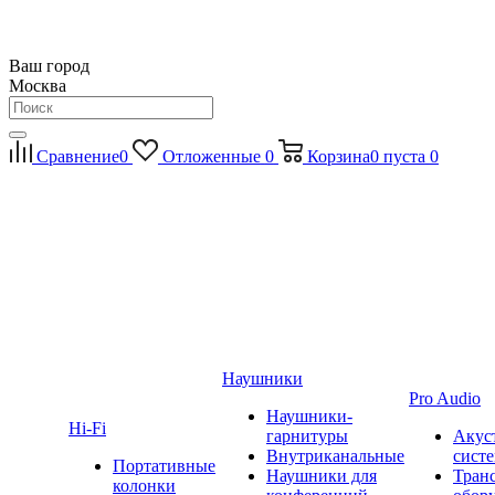
Ваш город
Москва
Сравнение
0
Отложенные
0
Корзина
0
пуста
0
Наушники
Pro Audio
Наушники-
Hi-Fi
гарнитуры
Акус
Внутриканальные
сист
Портативные
Наушники для
Тран
колонки