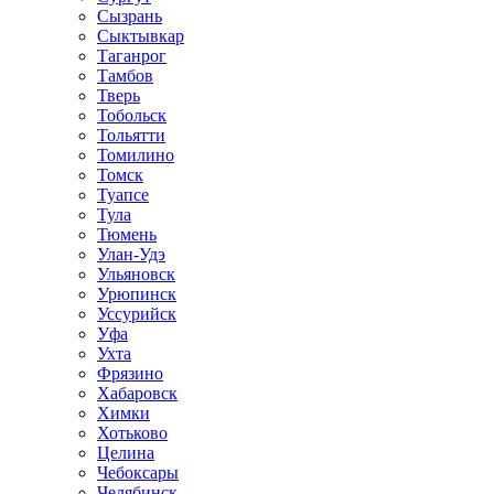
Сызрань
Сыктывкар
Таганрог
Тамбов
Тверь
Тобольск
Тольятти
Томилино
Томск
Туапсе
Тула
Тюмень
Улан-Удэ
Ульяновск
Урюпинск
Уссурийск
Уфа
Ухта
Фрязино
Хабаровск
Химки
Хотьково
Целина
Чебоксары
Челябинск