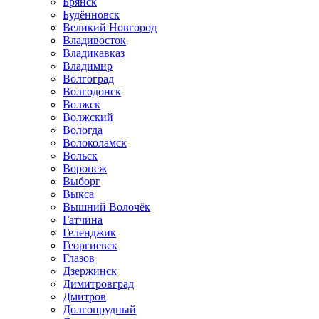
Брянск
Будённовск
Великий Новгород
Владивосток
Владикавказ
Владимир
Волгоград
Волгодонск
Волжск
Волжский
Вологда
Волоколамск
Вольск
Воронеж
Выборг
Выкса
Вышний Волочёк
Гатчина
Геленджик
Георгиевск
Глазов
Дзержинск
Димитровград
Дмитров
Долгопрудный