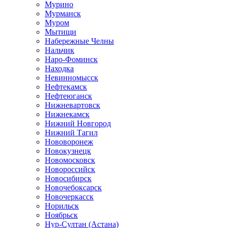
Мурино
Мурманск
Муром
Мытищи
Набережные Челны
Нальчик
Наро-Фоминск
Находка
Невинномысск
Нефтекамск
Нефтеюганск
Нижневартовск
Нижнекамск
Нижний Новгород
Нижний Тагил
Нововоронеж
Новокузнецк
Новомосковск
Новороссийск
Новосибирск
Новочебоксарск
Новочеркасск
Норильск
Ноябрьск
Нур-Султан (Астана)