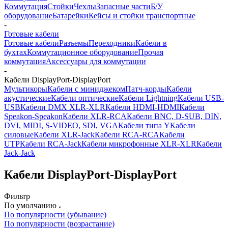
Коммутация
Стойки
Чехлы
Запасные части
Б/У
оборудование
Батарейки
Кейсы и стойки транспортные
-
Готовые кабели
Готовые кабели
Разъемы
Переходники
Кабели в
бухтах
Коммутационное оборудование
Прочая
коммутация
Аксессуары для коммутации
-
Кабели DisplayPort-DisplayPort
Мультикоры
Кабели с миниджеком
Патч-корды
Кабели
акустические
Кабели оптические
Кабели Lightning
Кабели USB-
USB
Кабели DMX XLR-XLR
Кабели HDMI-HDMI
Кабели
Speakon-Speakon
Кабели XLR-RCA
Кабели BNC, D-SUB, DIN,
DVI, MIDI, S-VIDEO, SDI, VGA
Кабели типа Y
Кабели
силовые
Кабели XLR-Jack
Кабели RCA-RCA
Кабели
UTP
Кабели RCA-Jack
Кабели микрофонные XLR-XLR
Кабели
Jack-Jack
Кабели DisplayPort-DisplayPort
Фильтр
По умолчанию
По популярности (убывание)
По популярности (возрастание)