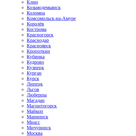
Клин
Козьмодемьянск
Коломна
Комсомольск-на-Амуре
Королёв
Кострома
Красногорск
Краснодар
Красноярск
Кропоткин
Кубинка
Кудрово
Кузнецк
Курган
Курск
Липецк
Льгов
Люберцы
Магадан
Магнитогорск
Майкоп
Мариинск
Миасс
Мичуринск
Москва