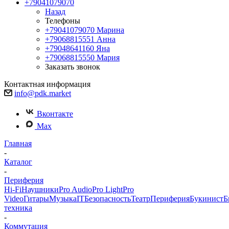
+79041079070
Назад
Телефоны
+79041079070
Марина
+79068815551
Анна
+79048641160
Яна
+79068815550
Мария
Заказать звонок
Контактная информация
info@pdk.market
Вконтакте
Max
Главная
-
Каталог
-
Периферия
Hi-Fi
Наушники
Pro Audio
Pro Light
Pro
Video
Гитары
Музыка
IT
Безопасность
Театр
Периферия
Букинист
Б
техника
-
Коммутация