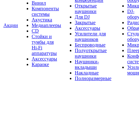
конференций
обор
Винил
Открытые
Мик
Компоненты
наушники
DJ-
системы
Для DJ
обор
Акустика
Закрытые
Ради
Акции
Медиаплееры
Аксессуары
Обраб
CD
Усилители для
Студ
Стойки и
наушников
обор
тумбы для
Беспроводные
Микр
Hi-Fi
Полуоткрытые
Плее
аппаратуры
наушники
Конф
Аксессуары
Наушники-
сист
Караоке
вкладыши
Усил
Накладные
мощн
Полноразмерные