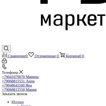
Сравнение
0
Отложенные
0
Корзина
0
0
Телефоны
+79041079070
Марина
+79068815551
Анна
+79048641160
Яна
+79068815550
Мария
Заказать звонок
Москва