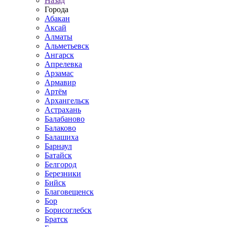
Назад
Города
Абакан
Аксай
Алматы
Альметьевск
Ангарск
Апрелевка
Арзамас
Армавир
Артём
Архангельск
Астрахань
Балабаново
Балаково
Балашиха
Барнаул
Батайск
Белгород
Березники
Бийск
Благовещенск
Бор
Борисоглебск
Братск