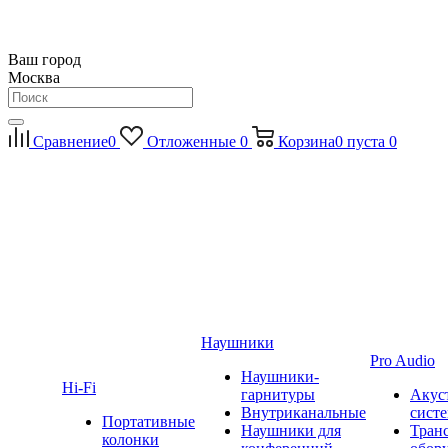
Ваш город
Москва
Сравнение
0
Отложенные
0
Корзина
0
пуста
0
Наушники
Pro Audio
Наушники-
Hi-Fi
гарнитуры
Акус
Внутриканальные
сист
Портативные
Наушники для
Тран
колонки