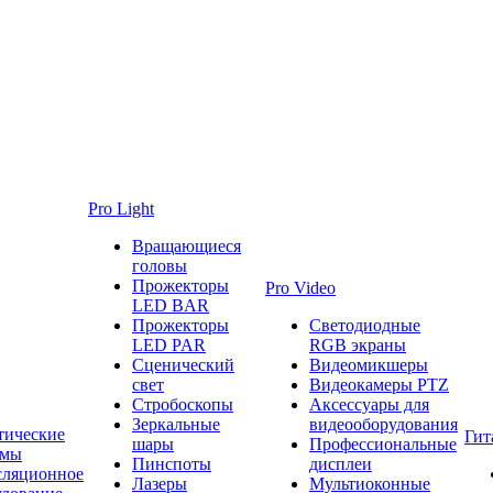
Pro Light
Вращающиеся
головы
Прожекторы
Pro Video
LED BAR
Прожекторы
Светодиодные
LED PAR
RGB экраны
Сценический
Видеомикшеры
свет
Видеокамеры PTZ
Стробоскопы
Аксессуары для
Зеркальные
видеооборудования
тические
Гит
шары
Профессиональные
емы
Пинспоты
дисплеи
сляционное
Лазеры
Мультиоконные