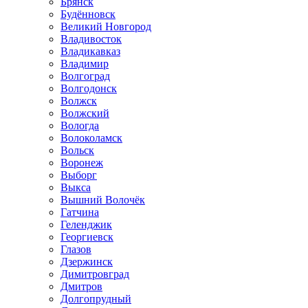
Брянск
Будённовск
Великий Новгород
Владивосток
Владикавказ
Владимир
Волгоград
Волгодонск
Волжск
Волжский
Вологда
Волоколамск
Вольск
Воронеж
Выборг
Выкса
Вышний Волочёк
Гатчина
Геленджик
Георгиевск
Глазов
Дзержинск
Димитровград
Дмитров
Долгопрудный