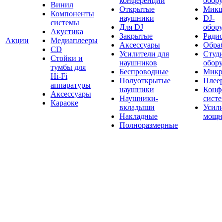
конференций
обор
Винил
Открытые
Мик
Компоненты
наушники
DJ-
системы
Для DJ
обор
Акустика
Закрытые
Ради
Акции
Медиаплееры
Аксессуары
Обраб
CD
Усилители для
Студ
Стойки и
наушников
обор
тумбы для
Беспроводные
Микр
Hi-Fi
Полуоткрытые
Плее
аппаратуры
наушники
Конф
Аксессуары
Наушники-
сист
Караоке
вкладыши
Усил
Накладные
мощн
Полноразмерные