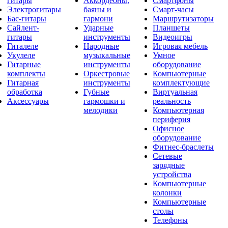
гитары
Аккордеоны,
Смартфоны
Электрогитары
баяны и
Смарт-часы
Бас-гитары
гармони
Маршрутизаторы
Сайлент-
Ударные
Планшеты
гитары
инструменты
Видеоигры
Гиталеле
Народные
Игровая мебель
Укулеле
музыкальные
Умное
Гитарные
инструменты
оборудование
комплекты
Оркестровые
Компьютерные
Гитарная
инструменты
комплектующие
обработка
Губные
Виртуальная
Аксессуары
гармошки и
реальность
мелодики
Компьютерная
периферия
Офисное
оборудование
Фитнес-браслеты
Сетевые
зарядные
устройства
Компьютерные
колонки
Компьютерные
столы
Телефоны