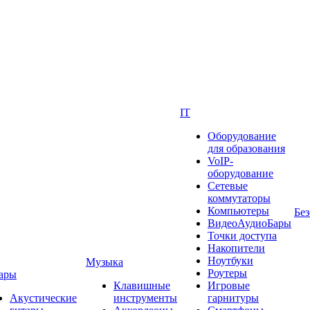
IT
Оборудование
для образования
VoIP-
оборудование
Сетевые
коммутаторы
Компьютеры
Без
ВидеоАудиоБары
Точки доступа
Накопители
Ноутбуки
Музыка
Роутеры
ары
Клавишные
Игровые
Акустические
инструменты
гарнитуры