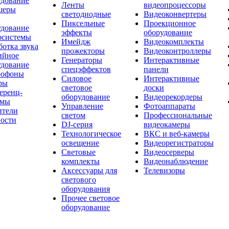
удование
Ленты
видеопроцессоры
шеры
светодиодные
Видеоконвертеры
Пиксельные
Проекционное
удование
эффекты
оборудование
осистемы
Имейдж
Видеокомплекты
отка звука
прожекторы
Видеоконтроллеры
ийное
Генераторы
Интерактивные
удование
спецэффектов
панели
офоны
Силовое
Интерактивные
ры
световое
доски
еренц-
оборудование
Видеорекордеры
емы
Управление
Фотоаппараты
ители
светом
Профессиональные
ости
DJ-серия
видеокамеры
Технологическое
ВКС и веб-камеры
освещение
Видеорегистраторы
Световые
Видеосерверы
комплекты
Видеонаблюдение
Аксессуары для
Телевизоры
светового
оборудования
Прочее световое
оборудование