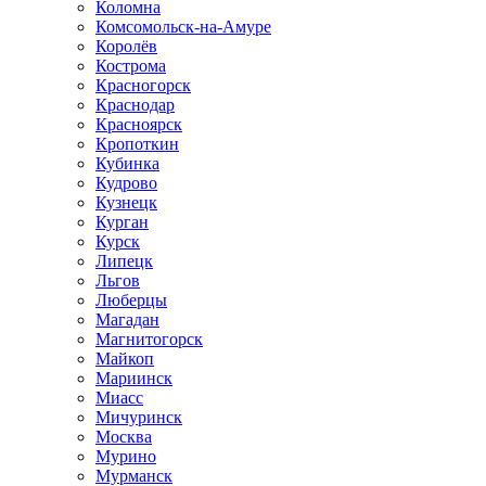
Коломна
Комсомольск-на-Амуре
Королёв
Кострома
Красногорск
Краснодар
Красноярск
Кропоткин
Кубинка
Кудрово
Кузнецк
Курган
Курск
Липецк
Льгов
Люберцы
Магадан
Магнитогорск
Майкоп
Мариинск
Миасс
Мичуринск
Москва
Мурино
Мурманск