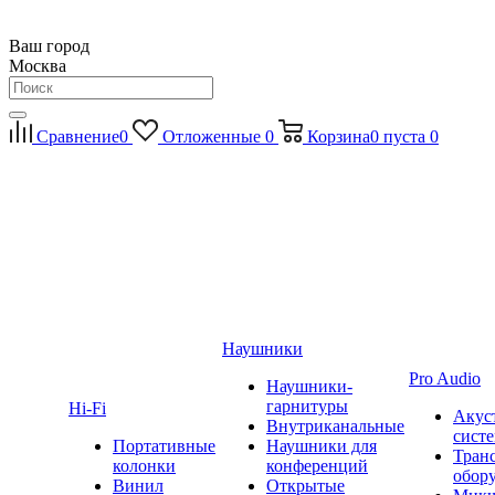
Ваш город
Москва
Сравнение
0
Отложенные
0
Корзина
0
пуста
0
Наушники
Pro Audio
Наушники-
гарнитуры
Hi-Fi
Акус
Внутриканальные
сист
Портативные
Наушники для
Тран
колонки
конференций
обор
Винил
Открытые