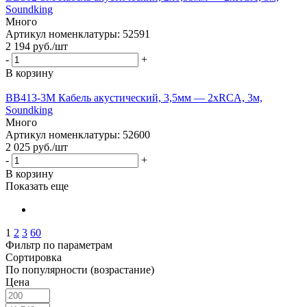
Soundking
Много
Артикул номенклатуры: 52591
2 194
руб.
/шт
-
+
В корзину
BB413-3M Кабель акустический, 3,5мм — 2хRCA, 3м,
Soundking
Много
Артикул номенклатуры: 52600
2 025
руб.
/шт
-
+
В корзину
Показать еще
1
2
3
60
Фильтр по параметрам
Сортировка
По популярности (возрастание)
Цена