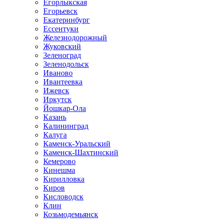
Егорлыкская
Егорьевск
Екатеринбург
Ессентуки
Железнодорожный
Жуковский
Зеленоград
Зеленодольск
Иваново
Ивантеевка
Ижевск
Иркутск
Йошкар-Ола
Казань
Калининград
Калуга
Каменск-Уральский
Каменск-Шахтинский
Кемерово
Кинешма
Кирилловка
Киров
Кисловодск
Клин
Козьмодемьянск