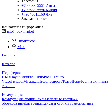
Телефоны
+79068815551
Анна
+79068815550
Мария
+79048641160
Яна
Заказать звонок
Контактная информация
info@pdk.market
Вконтакте
Max
Главная
-
Каталог
-
Периферия
Hi-Fi
Наушники
Pro Audio
Pro Light
Pro
Video
Гитары
Музыка
IT
Безопасность
Театр
Периферия
Букинист
Б
техника
-
Коммутация
Коммутация
Стойки
Чехлы
Запасные части
Б/У
оборудование
Батарейки
Кейсы и стойки транспортные
-