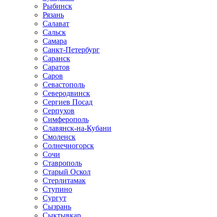
Рыбинск
Рязань
Салават
Сальск
Самара
Санкт-Петербург
Саранск
Саратов
Саров
Севастополь
Северодвинск
Сергиев Посад
Серпухов
Симферополь
Славянск-на-Кубани
Смоленск
Солнечногорск
Сочи
Ставрополь
Старый Оскол
Стерлитамак
Ступино
Сургут
Сызрань
Сыктывкар