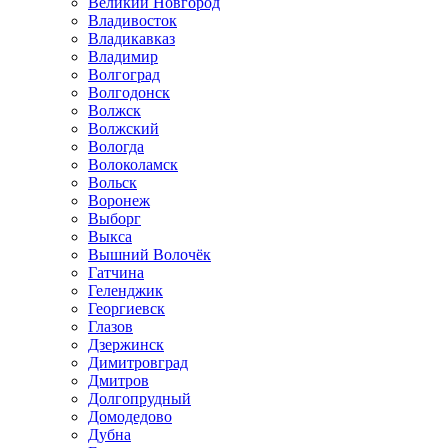
Великий Новгород
Владивосток
Владикавказ
Владимир
Волгоград
Волгодонск
Волжск
Волжский
Вологда
Волоколамск
Вольск
Воронеж
Выборг
Выкса
Вышний Волочёк
Гатчина
Геленджик
Георгиевск
Глазов
Дзержинск
Димитровград
Дмитров
Долгопрудный
Домодедово
Дубна