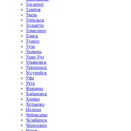
Таганрог
Тамбов
Тверь
Тобольск
Тольятти
Томилино
Томск
Туапсе
Тула
Тюмень
Улан-Удэ
Ульяновск
Урюпинск
Уссурийск
Уфа
Ухта
Фрязино
Хабаровск
Химки
Хотьково
Целина
Чебоксары
Челябинск
Череповец
Чехов