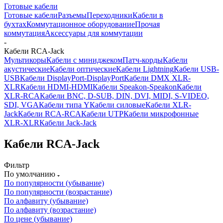
Готовые кабели
Готовые кабели
Разъемы
Переходники
Кабели в
бухтах
Коммутационное оборудование
Прочая
коммутация
Аксессуары для коммутации
-
Кабели RCA-Jack
Мультикоры
Кабели с миниджеком
Патч-корды
Кабели
акустические
Кабели оптические
Кабели Lightning
Кабели USB-
USB
Кабели DisplayPort-DisplayPort
Кабели DMX XLR-
XLR
Кабели HDMI-HDMI
Кабели Speakon-Speakon
Кабели
XLR-RCA
Кабели BNC, D-SUB, DIN, DVI, MIDI, S-VIDEO,
SDI, VGA
Кабели типа Y
Кабели силовые
Кабели XLR-
Jack
Кабели RCA-RCA
Кабели UTP
Кабели микрофонные
XLR-XLR
Кабели Jack-Jack
Кабели RCA-Jack
Фильтр
По умолчанию
По популярности (убывание)
По популярности (возрастание)
По алфавиту (убывание)
По алфавиту (возрастание)
По цене (убывание)