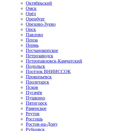
Октябрьский
Омск
Орёл
Оренбург
Орехово-Зуево
Орск
Павлово
Пенза
Пермь
Песчанокопское
Петрозаводск
Петропавловск-Камчатский
Подольск
Посёлок ВНИИССОК
Прокопьевск
Пролетарск
Псков
Пугачёв
Пушкино
Пятигорск
Раменское
Реутов
Россошь
Ростов-на-Дону
Рубцовск