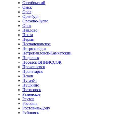
Октябрьский
Омск
Орёл
Оренбург
Орехово-Зуево
Орск
Павлово
Пенза
Пермь
Песчанокопское
Петрозаводск
Петропавловск-Камчатский
Подольск
Посёлок ВНИИССОК
Прокопьевск
Пролетарск
Псков
Пугачёв
Пушкино
Пятигорск
Раменское
Реутов
Россошь
Ростов-на-Дону
Рубцовск