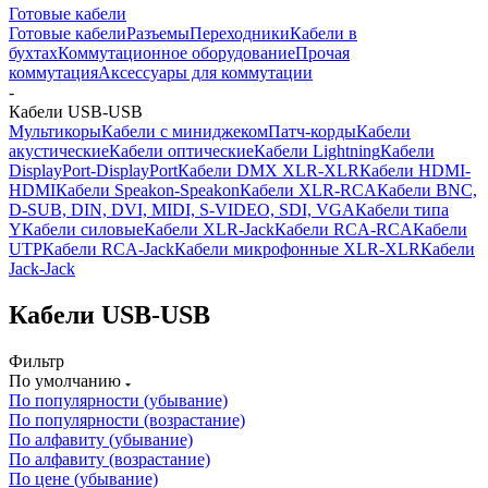
Готовые кабели
Готовые кабели
Разъемы
Переходники
Кабели в
бухтах
Коммутационное оборудование
Прочая
коммутация
Аксессуары для коммутации
-
Кабели USB-USB
Мультикоры
Кабели с миниджеком
Патч-корды
Кабели
акустические
Кабели оптические
Кабели Lightning
Кабели
DisplayPort-DisplayPort
Кабели DMX XLR-XLR
Кабели HDMI-
HDMI
Кабели Speakon-Speakon
Кабели XLR-RCA
Кабели BNC,
D-SUB, DIN, DVI, MIDI, S-VIDEO, SDI, VGA
Кабели типа
Y
Кабели силовые
Кабели XLR-Jack
Кабели RCA-RCA
Кабели
UTP
Кабели RCA-Jack
Кабели микрофонные XLR-XLR
Кабели
Jack-Jack
Кабели USB-USB
Фильтр
По умолчанию
По популярности (убывание)
По популярности (возрастание)
По алфавиту (убывание)
По алфавиту (возрастание)
По цене (убывание)