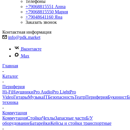
Телефоны
+79068815551
Анна
+79068815550
Мария
+79048641160
Яна
Заказать звонок
Контактная информация
info@pdk.market
Вконтакте
Max
Главная
-
Каталог
-
Периферия
Hi-Fi
Наушники
Pro Audio
Pro Light
Pro
Video
Гитары
Музыка
IT
Безопасность
Театр
Периферия
Букинист
Б
техника
-
Коммутация
Коммутация
Стойки
Чехлы
Запасные части
Б/У
оборудование
Батарейки
Кейсы и стойки транспортные
-