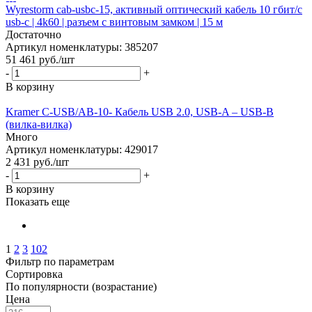
Wyrestorm cab-usbc-15, активный оптический кабель 10 гбит/с
usb-c | 4k60 | разъем с винтовым замком | 15 м
Достаточно
Артикул номенклатуры: 385207
51 461
руб.
/шт
-
+
В корзину
Kramer C-USB/AB-10- Кабель USB 2.0, USB-A – USB-B
(вилка-вилка)
Много
Артикул номенклатуры: 429017
2 431
руб.
/шт
-
+
В корзину
Показать еще
1
2
3
102
Фильтр по параметрам
Сортировка
По популярности (возрастание)
Цена