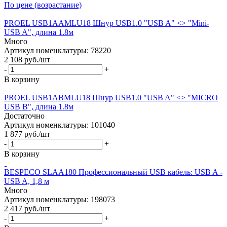
По цене (возрастание)
PROEL USB1AAMLU18 Шнур USB1.0 "USB A" <> "Mini-
USB A", длина 1.8м
Много
Артикул номенклатуры: 78220
2 108
руб.
/шт
-
+
В корзину
PROEL USB1ABMLU18 Шнур USB1.0 "USB A" <> "MICRO
USB B", длина 1.8м
Достаточно
Артикул номенклатуры: 101040
1 877
руб.
/шт
-
+
В корзину
BESPECO SLAA180 Профессиональный USB кабель: USB A -
USB A, 1,8 м
Много
Артикул номенклатуры: 198073
2 417
руб.
/шт
-
+