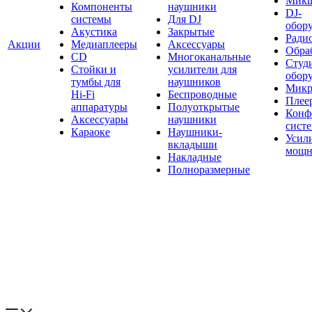
Мик
Компоненты
наушники
DJ-
системы
Для DJ
обор
Акустика
Закрытые
Ради
Акции
Медиаплееры
Аксессуары
Обраб
CD
Многоканальные
Студ
Стойки и
усилители для
обор
тумбы для
наушников
Микр
Hi-Fi
Беспроводные
Плее
аппаратуры
Полуоткрытые
Конф
Аксессуары
наушники
сист
Караоке
Наушники-
Усил
вкладыши
мощн
Накладные
Полноразмерные