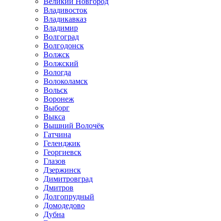
Великий Новгород
Владивосток
Владикавказ
Владимир
Волгоград
Волгодонск
Волжск
Волжский
Вологда
Волоколамск
Вольск
Воронеж
Выборг
Выкса
Вышний Волочёк
Гатчина
Геленджик
Георгиевск
Глазов
Дзержинск
Димитровград
Дмитров
Долгопрудный
Домодедово
Дубна