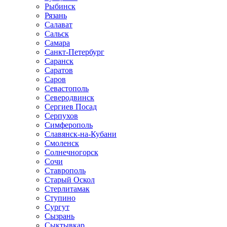
Рыбинск
Рязань
Салават
Сальск
Самара
Санкт-Петербург
Саранск
Саратов
Саров
Севастополь
Северодвинск
Сергиев Посад
Серпухов
Симферополь
Славянск-на-Кубани
Смоленск
Солнечногорск
Сочи
Ставрополь
Старый Оскол
Стерлитамак
Ступино
Сургут
Сызрань
Сыктывкар