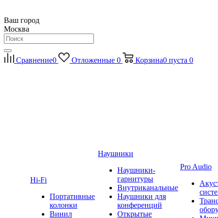
Ваш город
Москва
Сравнение
0
Отложенные
0
Корзина
0
пуста
0
Наушники
Pro Audio
Наушники-
гарнитуры
Hi-Fi
Акус
Внутриканальные
сист
Портативные
Наушники для
Тран
колонки
конференций
обор
Винил
Открытые