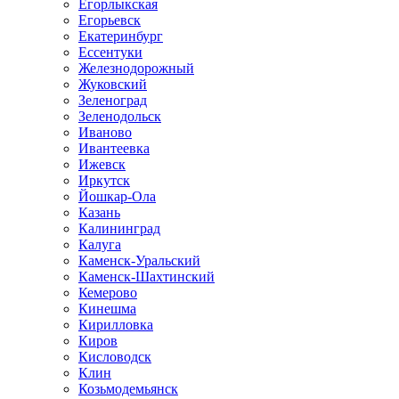
Егорлыкская
Егорьевск
Екатеринбург
Ессентуки
Железнодорожный
Жуковский
Зеленоград
Зеленодольск
Иваново
Ивантеевка
Ижевск
Иркутск
Йошкар-Ола
Казань
Калининград
Калуга
Каменск-Уральский
Каменск-Шахтинский
Кемерово
Кинешма
Кирилловка
Киров
Кисловодск
Клин
Козьмодемьянск