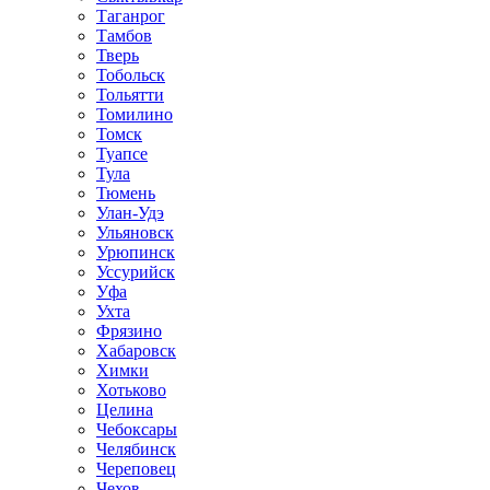
Таганрог
Тамбов
Тверь
Тобольск
Тольятти
Томилино
Томск
Туапсе
Тула
Тюмень
Улан-Удэ
Ульяновск
Урюпинск
Уссурийск
Уфа
Ухта
Фрязино
Хабаровск
Химки
Хотьково
Целина
Чебоксары
Челябинск
Череповец
Чехов