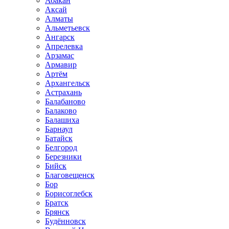
Абакан
Аксай
Алматы
Альметьевск
Ангарск
Апрелевка
Арзамас
Армавир
Артём
Архангельск
Астрахань
Балабаново
Балаково
Балашиха
Барнаул
Батайск
Белгород
Березники
Бийск
Благовещенск
Бор
Борисоглебск
Братск
Брянск
Будённовск