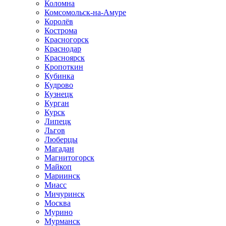
Коломна
Комсомольск-на-Амуре
Королёв
Кострома
Красногорск
Краснодар
Красноярск
Кропоткин
Кубинка
Кудрово
Кузнецк
Курган
Курск
Липецк
Льгов
Люберцы
Магадан
Магнитогорск
Майкоп
Мариинск
Миасс
Мичуринск
Москва
Мурино
Мурманск