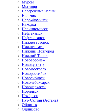
Муром
Мытищи
Набережные Челны
Нальчик
Наро-Фоминск
Находка
Невинномысск
Нефтекамск
Нефтеюганск
Нижневартовск
Нижнекамск
Нижний Новгород
Нижний Тагил
Нововоронеж
Новокузнецк
Новомосковск
Новороссийск
Новосибирск
Новочебоксарск
Новочеркасск
Норильск
Ноябрьск
Нур-Султан (Астана)
Обнинск
Одинцово