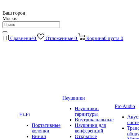
Ваш город
Москва
Сравнение
0
Отложенные
0
Корзина
0
пуста
0
Наушники
Pro Audio
Наушники-
гарнитуры
Hi-Fi
Акус
Внутриканальные
сист
Портативные
Наушники для
Тран
колонки
конференций
обор
Винил
Открытые