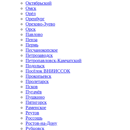
Октябрьский
Омск
Орёл
Оренбург
Орехово-Зуево
Орск
Павлово
Пенза
Пермь
Песчанокопское
Петрозаводск
Петропавловск-Камчатский
Подольск
Посёлок ВНИИССОК
Прокопьевск
Пролетарск
Псков
Пугачёв
Пушкино
Пятигорск
Раменское
Реутов
Россошь
Ростов-на-Дону
Рубцовск