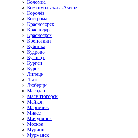
Коломна
Комсомольск-на-Амуре
Королёв
Кострома
Красногорск
Краснодар
Красноярск
Кропоткин
Кубинка
Кудрово
Кузнецк
Курган
Курск
Липецк
Льгов
Люберцы
Магадан
Магнитогорск
Майкоп
Мариинск
Миасс
Мичуринск
Москва
Мурино
Мурманск