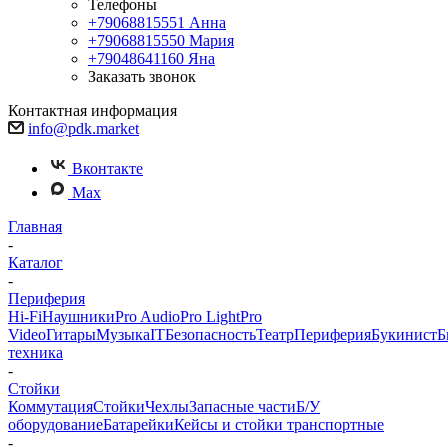
Телефоны
+79068815551
Анна
+79068815550
Мария
+79048641160
Яна
Заказать звонок
Контактная информация
info@pdk.market
Вконтакте
Max
Главная
-
Каталог
-
Периферия
Hi-Fi
Наушники
Pro Audio
Pro Light
Pro
Video
Гитары
Музыка
IT
Безопасность
Театр
Периферия
Букинист
Б
техника
-
Стойки
Коммутация
Стойки
Чехлы
Запасные части
Б/У
оборудование
Батарейки
Кейсы и стойки транспортные
-