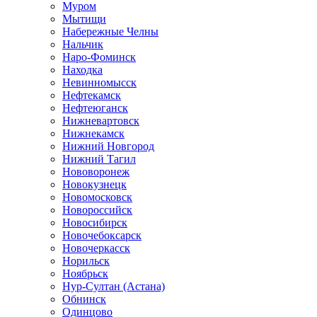
Муром
Мытищи
Набережные Челны
Нальчик
Наро-Фоминск
Находка
Невинномысск
Нефтекамск
Нефтеюганск
Нижневартовск
Нижнекамск
Нижний Новгород
Нижний Тагил
Нововоронеж
Новокузнецк
Новомосковск
Новороссийск
Новосибирск
Новочебоксарск
Новочеркасск
Норильск
Ноябрьск
Нур-Султан (Астана)
Обнинск
Одинцово