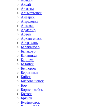
Абакан
Аксай
Алматы
Альметьевск
Ангарск
Апрелевка
Арзамас
Армавир
Артём
Архангельск
Астрахань
Балабаново
Балаково
Балашиха
Барнаул
Батайск
Белгород
Березники
Бийск
Благовещенск
Бор
Борисоглебск
Братск
Брянск
Будённовск