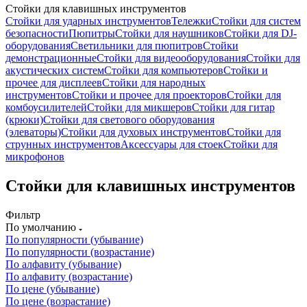
Стойки для клавишных инструментов
Стойки для ударных инструментов
Тележки
Стойки для систем
безопасности
Пюпитры
Стойки для наушников
Стойки для DJ-
оборудования
Светильники для пюпитров
Стойки
демонстрационные
Стойки для видеооборудования
Стойки для
акустических систем
Стойки для компьютеров
Стойки и
прочее для дисплеев
Стойки для народных
инструментов
Стойки и прочее для проекторов
Стойки для
комбоусилителей
Стойки для микшеров
Стойки для гитар
(крюки)
Стойки для светового оборудования
(элеваторы)
Стойки для духовых инструментов
Стойки для
струнных инструментов
Аксессуары для стоек
Стойки для
микрофонов
Стойки для клавишных инструментов
Фильтр
По умолчанию
По популярности (убывание)
По популярности (возрастание)
По алфавиту (убывание)
По алфавиту (возрастание)
По цене (убывание)
По цене (возрастание)