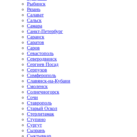
Рыбинск
Рязань
Салават
Сальск
Самара
Санкт-Петербург
Саранск
Саратов
Саров
Севастополь
Северодвинск
Сергиев Посад
Серпухов
Симферополь
Славянск-на-Кубани
Смоленск
Солнечногорск
Сочи
Ставрополь
Старый Оскол
Стерлитамак
Ступино
Сургут
Сызрань
Сыктывкар