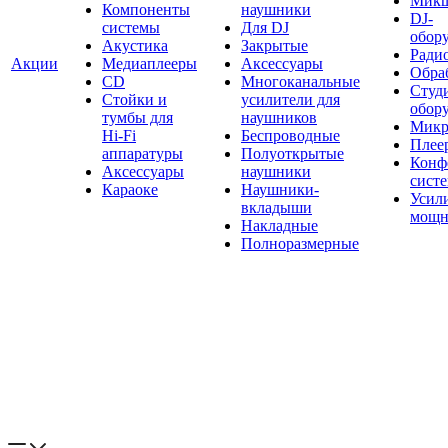
Мик
Компоненты
наушники
DJ-
системы
Для DJ
обор
Акустика
Закрытые
Ради
Акции
Медиаплееры
Аксессуары
Обраб
CD
Многоканальные
Студ
Стойки и
усилители для
обор
тумбы для
наушников
Микр
Hi-Fi
Беспроводные
Плее
аппаратуры
Полуоткрытые
Конф
Аксессуары
наушники
сист
Караоке
Наушники-
Усил
вкладыши
мощн
Накладные
Полноразмерные