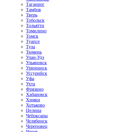
Таганрог
Тамбов
Тверь
Тобольск
Тольятти
Томилино
Томск
Туапсе
Тула
Тюмень
Улан-Удэ
Ульяновск
Урюпинск
Уссурийск
Уфа
Ухта
Фрязино
Хабаровск
Химки
Хотьково
Целина
Чебоксары
Челябинск
Череповец
Чехов