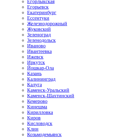
Егорлыкская
Егорьевск
Екатеринбург
Ессентуки
Железнодорожный
Жуковский
Зеленоград
Зеленодольск
Иваново
Ивантеевка
Ижевск
Иркутск
Йошкар-Ола
Казань
Калининград
Калуга
Каменск-Уральский
Каменск-Шахтинский
Кемерово
Кинешма
Кирилловка
Киров
Кисловодск
Клин
Козьмодемьянск