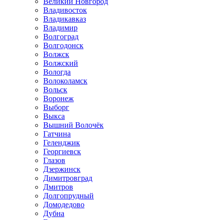
Великий Новгород
Владивосток
Владикавказ
Владимир
Волгоград
Волгодонск
Волжск
Волжский
Вологда
Волоколамск
Вольск
Воронеж
Выборг
Выкса
Вышний Волочёк
Гатчина
Геленджик
Георгиевск
Глазов
Дзержинск
Димитровград
Дмитров
Долгопрудный
Домодедово
Дубна