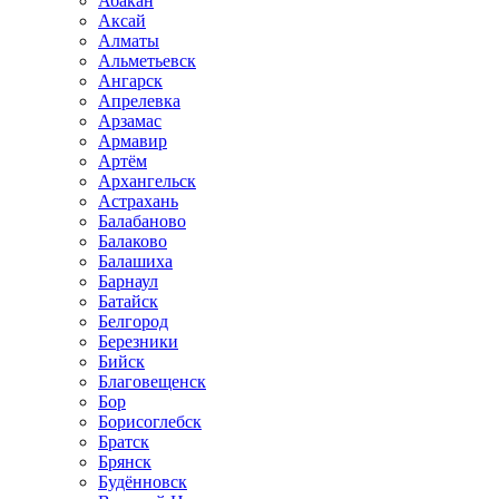
Абакан
Аксай
Алматы
Альметьевск
Ангарск
Апрелевка
Арзамас
Армавир
Артём
Архангельск
Астрахань
Балабаново
Балаково
Балашиха
Барнаул
Батайск
Белгород
Березники
Бийск
Благовещенск
Бор
Борисоглебск
Братск
Брянск
Будённовск