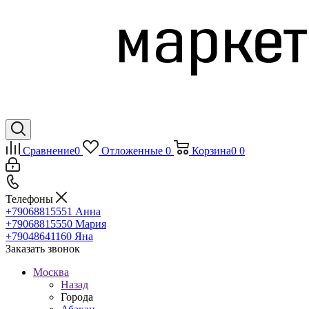
Сравнение
0
Отложенные
0
Корзина
0
0
Телефоны
+79068815551
Анна
+79068815550
Мария
+79048641160
Яна
Заказать звонок
Москва
Назад
Города