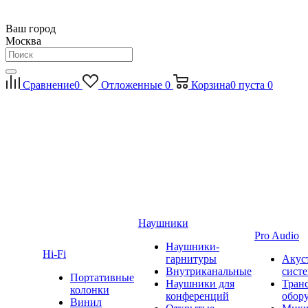
Ваш город
Москва
Сравнение
0
Отложенные
0
Корзина
0
пуста
0
Наушники
Pro Audio
Наушники-
Hi-Fi
гарнитуры
Акус
Внутриканальные
сист
Портативные
Наушники для
Тран
колонки
конференций
обор
Винил