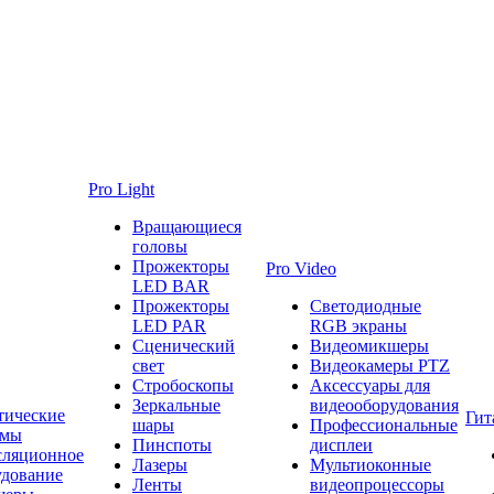
Pro Light
Вращающиеся
головы
Прожекторы
Pro Video
LED BAR
Прожекторы
Светодиодные
LED PAR
RGB экраны
Сценический
Видеомикшеры
свет
Видеокамеры PTZ
Стробоскопы
Аксессуары для
Зеркальные
видеооборудования
тические
Гит
шары
Профессиональные
емы
Пинспоты
дисплеи
сляционное
Лазеры
Мультиоконные
удование
Ленты
видеопроцессоры