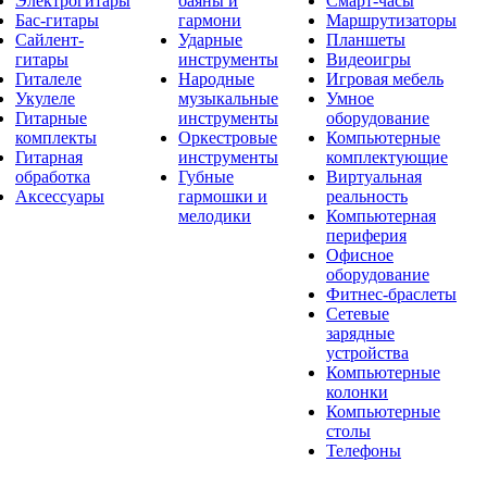
Электрогитары
баяны и
Смарт-часы
Бас-гитары
гармони
Маршрутизаторы
Сайлент-
Ударные
Планшеты
гитары
инструменты
Видеоигры
Гиталеле
Народные
Игровая мебель
Укулеле
музыкальные
Умное
Гитарные
инструменты
оборудование
комплекты
Оркестровые
Компьютерные
Гитарная
инструменты
комплектующие
обработка
Губные
Виртуальная
Аксессуары
гармошки и
реальность
мелодики
Компьютерная
периферия
Офисное
оборудование
Фитнес-браслеты
Сетевые
зарядные
устройства
Компьютерные
колонки
Компьютерные
столы
Телефоны