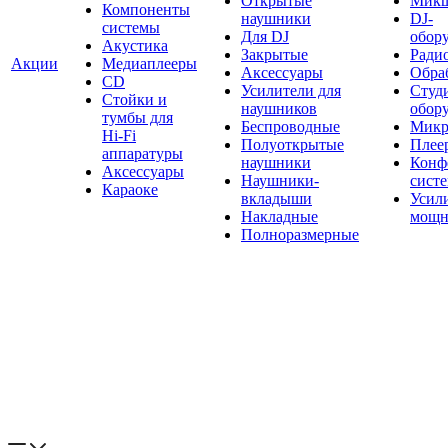
Открытые
Мик
Компоненты
наушники
DJ-
системы
Для DJ
обор
Акустика
Закрытые
Ради
Акции
Медиаплееры
Аксессуары
Обраб
CD
Усилители для
Студ
Стойки и
наушников
обор
тумбы для
Беспроводные
Микр
Hi-Fi
Полуоткрытые
Плее
аппаратуры
наушники
Конф
Аксессуары
Наушники-
сист
Караоке
вкладыши
Усил
Накладные
мощн
Полноразмерные