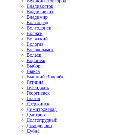
Великий Новгород
Владивосток
Владикавказ
Владимир
Волгоград
Волгодонск
Волжск
Волжский
Вологда
Волоколамск
Вольск
Воронеж
Выборг
Выкса
Вышний Волочёк
Гатчина
Геленджик
Георгиевск
Глазов
Дзержинск
Димитровград
Дмитров
Долгопрудный
Домодедово
Дубна