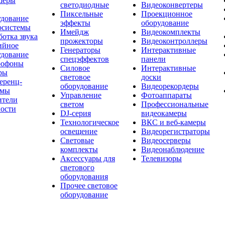
шеры
светодиодные
Видеоконвертеры
Пиксельные
Проекционное
удование
эффекты
оборудование
осистемы
Имейдж
Видеокомплекты
отка звука
прожекторы
Видеоконтроллеры
ийное
Генераторы
Интерактивные
удование
спецэффектов
панели
офоны
Силовое
Интерактивные
ры
световое
доски
еренц-
оборудование
Видеорекордеры
емы
Управление
Фотоаппараты
ители
светом
Профессиональные
ости
DJ-серия
видеокамеры
Технологическое
ВКС и веб-камеры
освещение
Видеорегистраторы
Световые
Видеосерверы
комплекты
Видеонаблюдение
Аксессуары для
Телевизоры
светового
оборудования
Прочее световое
оборудование