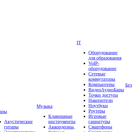
IT
Оборудование
для образования
VoIP-
оборудование
Сетевые
коммутаторы
Компьютеры
Без
ВидеоАудиоБары
Точки доступа
Накопители
Ноутбуки
Музыка
Роутеры
ары
Клавишные
Игровые
Акустические
инструменты
гарнитуры
гитары
Аккордеоны,
Смартфоны