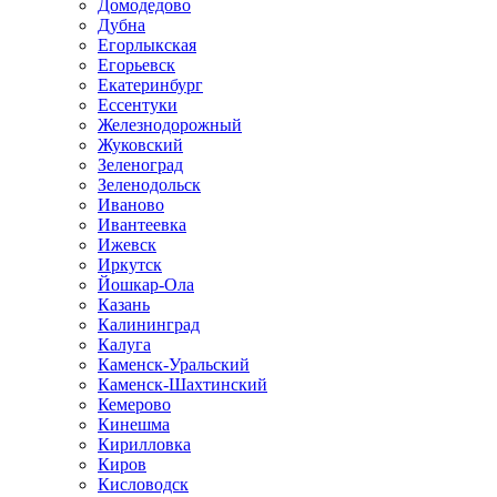
Домодедово
Дубна
Егорлыкская
Егорьевск
Екатеринбург
Ессентуки
Железнодорожный
Жуковский
Зеленоград
Зеленодольск
Иваново
Ивантеевка
Ижевск
Иркутск
Йошкар-Ола
Казань
Калининград
Калуга
Каменск-Уральский
Каменск-Шахтинский
Кемерово
Кинешма
Кирилловка
Киров
Кисловодск