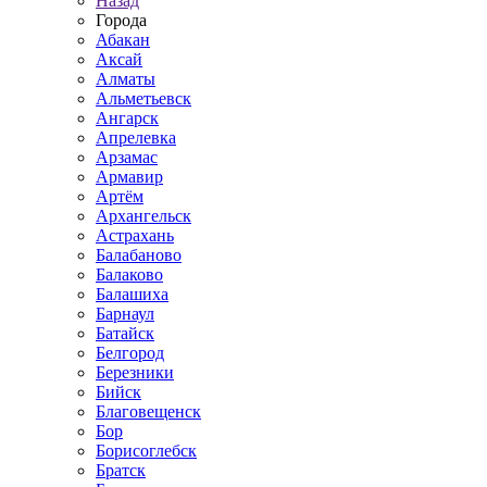
Назад
Города
Абакан
Аксай
Алматы
Альметьевск
Ангарск
Апрелевка
Арзамас
Армавир
Артём
Архангельск
Астрахань
Балабаново
Балаково
Балашиха
Барнаул
Батайск
Белгород
Березники
Бийск
Благовещенск
Бор
Борисоглебск
Братск