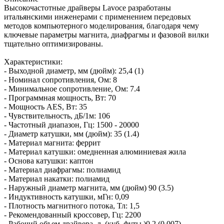
Высокочастотные драйверы Lavoce разработаны
итальянскими инженерами с применением передовых
методов компьютерного моделирования, благодаря чему
ключевые параметры магнита, диафрагмы и фазовой вилки
тщательно оптимизированы.
Характеристики:
- Выходной диаметр, мм (дюйм): 25,4 (1)
- Номинал сопротивления, Ом: 8
- Минимальное сопротивление, Ом: 7.4
- Программная мощность, Вт: 70
- Мощность AES, Вт: 35
- Чувствительность, дБ/1м: 106
- Частотный диапазон, Гц: 1500 - 20000
- Диаметр катушки, мм (дюйм): 35 (1.4)
- Материал магнита: феррит
- Материал катушки: омедненная алюминиевая жила
- Основа катушки: каптон
- Материал диафрагмы: полиамид
- Материал накатки: полиамид
- Наружный диаметр магнита, мм (дюйм) 90 (3.5)
- Индуктивность катушки, мГн: 0,09
- Плотность магнитного потока, Тл: 1,5
- Рекомендованный кроссовер, Гц: 2200
- Рабочий объем драйвера, л. (куб. футы )0,2 (0.007)