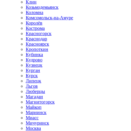
Клин
Козьмодемьянск
Коломна
Комсомольск-на-Амуре
Королёв
Кострома
Красногорск
Краснодар
Красноярск
Кропоткин
Кубинка
Кудрово
Кузнецк
Курган
Курск
Липецк
Льгов
Люберцы
Магадан
Магнитогорск
Майкоп
Мариинск
Миасс
Мичуринск
Москва