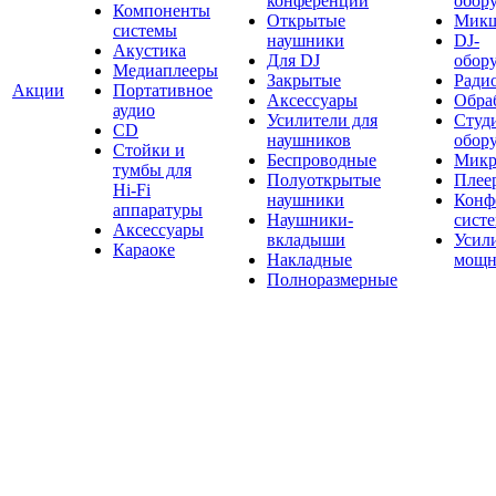
конференций
обор
Компоненты
Открытые
Мик
системы
наушники
DJ-
Акустика
Для DJ
обор
Медиаплееры
Закрытые
Ради
Акции
Портативное
Аксессуары
Обраб
аудио
Усилители для
Студ
CD
наушников
обор
Стойки и
Беспроводные
Микр
тумбы для
Полуоткрытые
Плее
Hi-Fi
наушники
Конф
аппаратуры
Наушники-
сист
Аксессуары
вкладыши
Усил
Караоке
Накладные
мощн
Полноразмерные