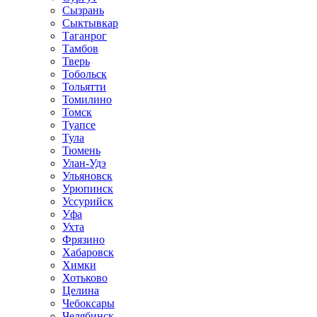
Сызрань
Сыктывкар
Таганрог
Тамбов
Тверь
Тобольск
Тольятти
Томилино
Томск
Туапсе
Тула
Тюмень
Улан-Удэ
Ульяновск
Урюпинск
Уссурийск
Уфа
Ухта
Фрязино
Хабаровск
Химки
Хотьково
Целина
Чебоксары
Челябинск