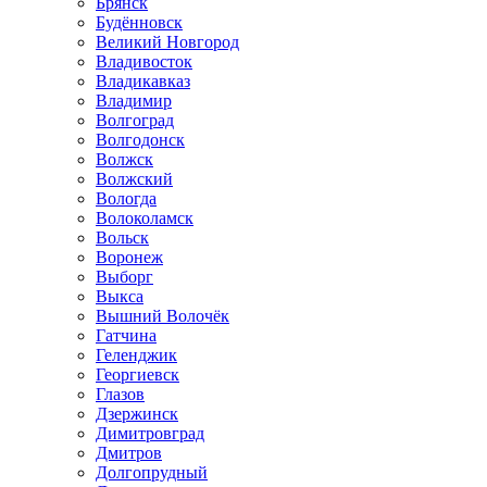
Брянск
Будённовск
Великий Новгород
Владивосток
Владикавказ
Владимир
Волгоград
Волгодонск
Волжск
Волжский
Вологда
Волоколамск
Вольск
Воронеж
Выборг
Выкса
Вышний Волочёк
Гатчина
Геленджик
Георгиевск
Глазов
Дзержинск
Димитровград
Дмитров
Долгопрудный