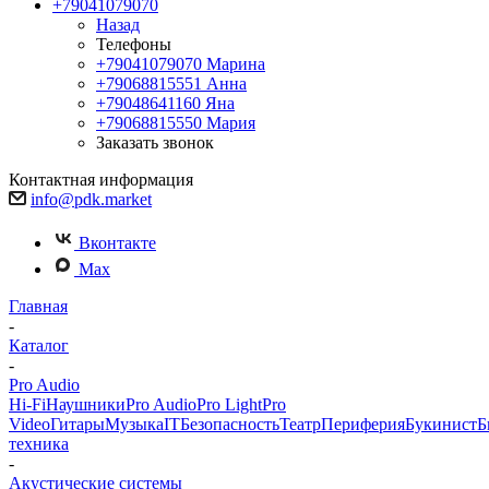
+79041079070
Назад
Телефоны
+79041079070
Марина
+79068815551
Анна
+79048641160
Яна
+79068815550
Мария
Заказать звонок
Контактная информация
info@pdk.market
Вконтакте
Max
Главная
-
Каталог
-
Pro Audio
Hi-Fi
Наушники
Pro Audio
Pro Light
Pro
Video
Гитары
Музыка
IT
Безопасность
Театр
Периферия
Букинист
Б
техника
-
Акустические системы