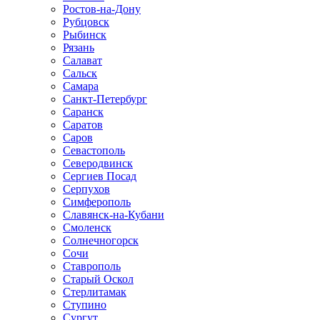
Ростов-на-Дону
Рубцовск
Рыбинск
Рязань
Салават
Сальск
Самара
Санкт-Петербург
Саранск
Саратов
Саров
Севастополь
Северодвинск
Сергиев Посад
Серпухов
Симферополь
Славянск-на-Кубани
Смоленск
Солнечногорск
Сочи
Ставрополь
Старый Оскол
Стерлитамак
Ступино
Сургут