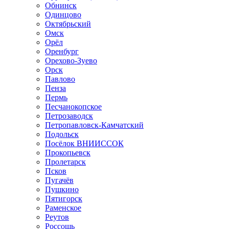
Обнинск
Одинцово
Октябрьский
Омск
Орёл
Оренбург
Орехово-Зуево
Орск
Павлово
Пенза
Пермь
Песчанокопское
Петрозаводск
Петропавловск-Камчатский
Подольск
Посёлок ВНИИССОК
Прокопьевск
Пролетарск
Псков
Пугачёв
Пушкино
Пятигорск
Раменское
Реутов
Россошь