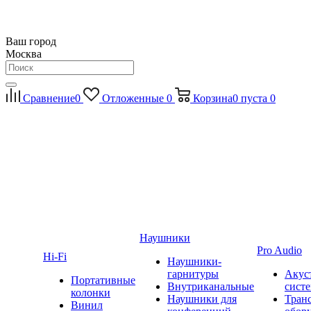
Ваш город
Москва
Сравнение
0
Отложенные
0
Корзина
0
пуста
0
Наушники
Pro Audio
Hi-Fi
Наушники-
гарнитуры
Акус
Портативные
Внутриканальные
сист
колонки
Наушники для
Тран
Винил