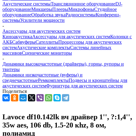
Акустические системы
Трансляционное оборудование
DJ-
оборудование
Микшеры
Плееры
Микрофоны
Студийное
оборудование
Обработка звука
Радиосистемы
Конференц-
системы
Усилители мощности
-
Аксессуары для акустических систем
Киноакустика
Аксессуары для акустических систем
Колонки с
АКБ
Сабвуферы
Сателлиты
Процессоры для акустических
систем
Акустические комплекты
Системы линейных
массивов
Сценические мониторы
-
Динамики высокочастотные (драйверы), горны, рупоры и
твитеры
Динамики низкочастотные (вуферы) и
среднечастотные
Ремкомплекты
Подвесы и кронштейны для
акустических систем
Фурнитура для акустических систем
Поделиться
Lavoce df10.142lk вч драйвер 1'', ?:1,4'',
35w aes, 106 db, 1.5-20 кhz, 8 ом,
полиамид