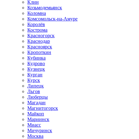
Клин
Козьмодемьянск
Коломна
Комсомольск-на-Амуре
Королёв
Кострома
Красногорск
Краснодар
Красноярск
Кропоткин
Кубинка
Кудрово
Кузнецк
Курган
Курск
Липецк
Льгов
Люберцы
Магадан
Магнитогорск
Майкоп
Мариинск
Миасс
Мичуринск
Москва