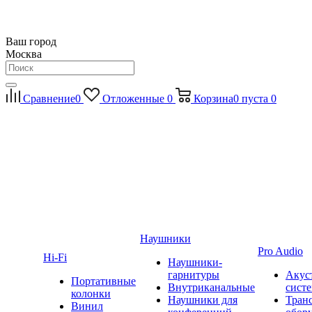
Ваш город
Москва
Сравнение
0
Отложенные
0
Корзина
0
пуста
0
Наушники
Pro Audio
Hi-Fi
Наушники-
гарнитуры
Акус
Портативные
Внутриканальные
сист
колонки
Наушники для
Тран
Винил