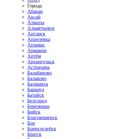
Назад
Города
Абакан
Аксай
Алматы
Альметьевск
Ангарск
Апрелевка
Арзамас
Армавир
Артём
Архангельск
Астрахань
Балабаново
Балаково
Балашиха
Барнаул
Батайск
Белгород
Березники
Бийск
Благовещенск
Бор
Борисоглебск
Братск