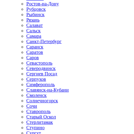
Ростов-на-Дону
Рубцовск
Рыбинск
Рязань
Салават
Сальск
Самара
Санкт-Петербург
Саранск
Саратов
Саров
Севастополь
Северодвинск
Сергиев Посад
Серпухов
Симферополь
Славянск-на-Кубани
Смоленск
Солнечногорск
Сочи
Ставрополь
Старый Оскол
Стерлитамак
Ступино
Сургут