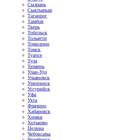
Сызрань
Сыктывкар
Таганрог
Тамбов
Тверь
Тобольск
Тольятти
Томилино
Томск
Туапсе
Тула
Тюмень
Улан-Удэ
Ульяновск
Урюпинск
Уссурийск
Уфа
Ухта
Фрязино
Хабаровск
Химки
Хотьково
Целина
Чебоксары
Челябинск