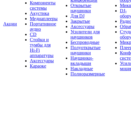
конференций
обор
Компоненты
Открытые
Мик
системы
наушники
DJ-
Акустика
Для DJ
обор
Медиаплееры
Закрытые
Ради
Акции
Портативное
Аксессуары
Обраб
аудио
Усилители для
Студ
CD
наушников
обор
Стойки и
Беспроводные
Микр
тумбы для
Полуоткрытые
Плее
Hi-Fi
наушники
Конф
аппаратуры
Наушники-
сист
Аксессуары
вкладыши
Усил
Караоке
Накладные
мощн
Полноразмерные