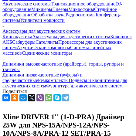
Акустические системы
Трансляционное оборудование
DJ-
оборудование
Микшеры
Плееры
Микрофоны
Студийное
оборудование
Обработка звука
Радиосистемы
Конференц-
системы
Усилители мощности
-
Аксессуары для акустических систем
Киноакустика
Аксессуары для акустических систем
Колонки с
АКБ
Сабвуферы
Сателлиты
Процессоры для акустических
систем
Акустические комплекты
Системы линейных
массивов
Сценические мониторы
-
Динамики высокочастотные (драйверы), горны, рупоры и
твитеры
Динамики низкочастотные (вуферы) и
среднечастотные
Ремкомплекты
Подвесы и кронштейны для
акустических систем
Фурнитура для акустических систем
Поделиться
Xline DRIVER 1'' (1-D-PRA) Драйвер
25W для NPS-15A/NPS-12A/NPS-
10A/NPS-8A/PRA-12 SET/PRA-15