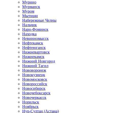
Мурино
Мурманск
Муром
Мытищи
Набережные Челны
Нальчик
Наро-Фоминск
Находка
Невинномысск
Нефтекамск
Нефтеюганск
Нижневартовск
Нижнекамск
Нижний Новгород
Нижний Тагил
Нововоронеж
Новокузнецк
Новомосковск
Новороссийск
Новосибирск
Новочебоксарск
Новочеркасск
Норильск
Ноябрьск
Нур-Султан (Астана)