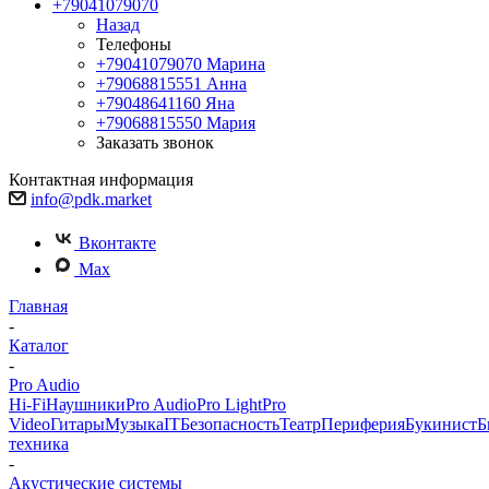
+79041079070
Назад
Телефоны
+79041079070
Марина
+79068815551
Анна
+79048641160
Яна
+79068815550
Мария
Заказать звонок
Контактная информация
info@pdk.market
Вконтакте
Max
Главная
-
Каталог
-
Pro Audio
Hi-Fi
Наушники
Pro Audio
Pro Light
Pro
Video
Гитары
Музыка
IT
Безопасность
Театр
Периферия
Букинист
Б
техника
-
Акустические системы