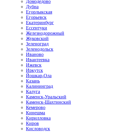
Домодедово
Дубна
Егорлыкская
Егорьевск
Екатеринбург
Ессентуки
Железнодорожный
Жуковский
Зеленоград
Зеленодольск
Иваново
Ивантеевка
Ижевск
Иркутск
Йошкар-Ола
Казань
Калининград
Калуга
Каменск-Уральский
Каменск-Шахтинский
Кемерово
Кинешма
Кирилловка
Киров
Кисловодск