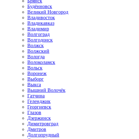
Брянск
Будённовск
Великий Новгород
Владивосток
Владикавказ
Владимир
Волгоград
Волгодонск
Волжск
Волжский
Вологда
Волоколамск
Вольск
Воронеж
Выборг
Выкса
Вышний Волочёк
Гатчина
Геленджик
Георгиевск
Глазов
Дзержинск
Димитровград
Дмитров
Долгопрудный