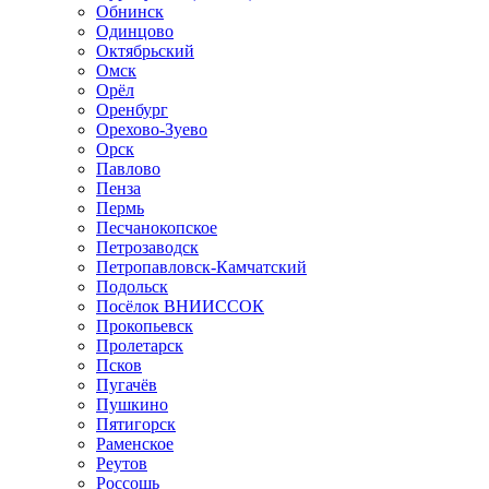
Обнинск
Одинцово
Октябрьский
Омск
Орёл
Оренбург
Орехово-Зуево
Орск
Павлово
Пенза
Пермь
Песчанокопское
Петрозаводск
Петропавловск-Камчатский
Подольск
Посёлок ВНИИССОК
Прокопьевск
Пролетарск
Псков
Пугачёв
Пушкино
Пятигорск
Раменское
Реутов
Россошь