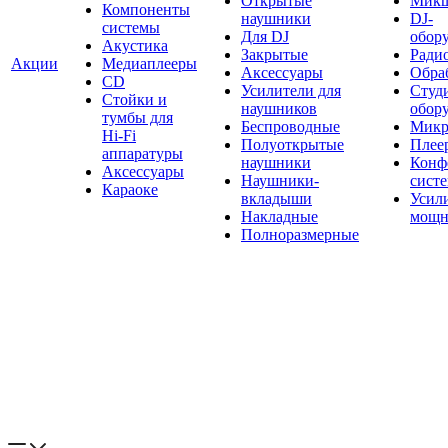
Открытые
Мик
Компоненты
наушники
DJ-
системы
Для DJ
обор
Акустика
Закрытые
Ради
Акции
Медиаплееры
Аксессуары
Обраб
CD
Усилители для
Студ
Стойки и
наушников
обор
тумбы для
Беспроводные
Микр
Hi-Fi
Полуоткрытые
Плее
аппаратуры
наушники
Конф
Аксессуары
Наушники-
сист
Караоке
вкладыши
Усил
Накладные
мощн
Полноразмерные