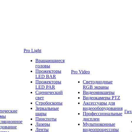
Pro Light
Вращающиеся
головы
Прожекторы
Pro Video
LED BAR
Прожекторы
Светодиодные
LED PAR
RGB экраны
Сценический
Видеомикшеры
свет
Видеокамеры PTZ
Стробоскопы
Аксессуары для
Зеркальные
видеооборудования
тические
Гит
шары
Профессиональные
емы
Пинспоты
дисплеи
сляционное
Лазеры
Мультиоконные
удование
Ленты
видеопроцессоры