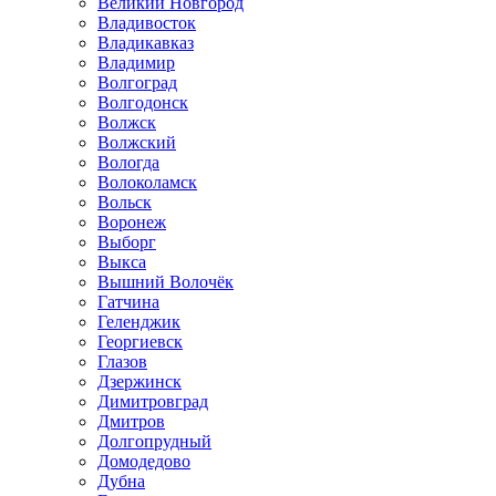
Великий Новгород
Владивосток
Владикавказ
Владимир
Волгоград
Волгодонск
Волжск
Волжский
Вологда
Волоколамск
Вольск
Воронеж
Выборг
Выкса
Вышний Волочёк
Гатчина
Геленджик
Георгиевск
Глазов
Дзержинск
Димитровград
Дмитров
Долгопрудный
Домодедово
Дубна