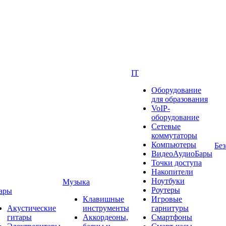
IT
Оборудование
для образования
VoIP-
оборудование
Сетевые
коммутаторы
Компьютеры
Без
ВидеоАудиоБары
Точки доступа
Накопители
Ноутбуки
Музыка
Роутеры
ары
Клавишные
Игровые
Акустические
инструменты
гарнитуры
гитары
Аккордеоны,
Смартфоны