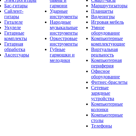
Электрогитары
баяны и
Смарт-часы
Бас-гитары
гармони
Маршрутизаторы
Сайлент-
Ударные
Планшеты
гитары
инструменты
Видеоигры
Гиталеле
Народные
Игровая мебель
Укулеле
музыкальные
Умное
Гитарные
инструменты
оборудование
комплекты
Оркестровые
Компьютерные
Гитарная
инструменты
комплектующие
обработка
Губные
Виртуальная
Аксессуары
гармошки и
реальность
мелодики
Компьютерная
периферия
Офисное
оборудование
Фитнес-браслеты
Сетевые
зарядные
устройства
Компьютерные
колонки
Компьютерные
столы
Телефоны