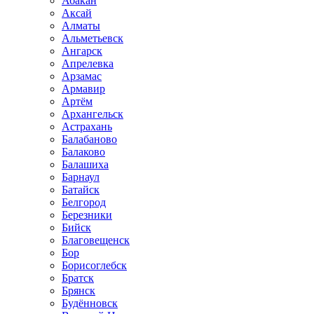
Абакан
Аксай
Алматы
Альметьевск
Ангарск
Апрелевка
Арзамас
Армавир
Артём
Архангельск
Астрахань
Балабаново
Балаково
Балашиха
Барнаул
Батайск
Белгород
Березники
Бийск
Благовещенск
Бор
Борисоглебск
Братск
Брянск
Будённовск