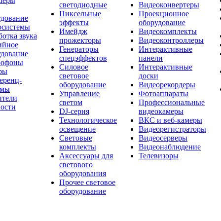
шеры
светодиодные
Видеоконвертеры
Пиксельные
Проекционное
удование
эффекты
оборудование
осистемы
Имейдж
Видеокомплекты
отка звука
прожекторы
Видеоконтроллеры
ийное
Генераторы
Интерактивные
удование
спецэффектов
панели
офоны
Силовое
Интерактивные
ры
световое
доски
еренц-
оборудование
Видеорекордеры
емы
Управление
Фотоаппараты
ители
светом
Профессиональные
ости
DJ-серия
видеокамеры
Технологическое
ВКС и веб-камеры
освещение
Видеорегистраторы
Световые
Видеосерверы
комплекты
Видеонаблюдение
Аксессуары для
Телевизоры
светового
оборудования
Прочее световое
оборудование