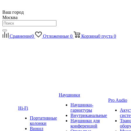
Ваш город
Москва
Сравнение
0
Отложенные
0
Корзина
0
пуста
0
Наушники
Pro Audio
Наушники-
Hi-Fi
гарнитуры
Акус
Внутриканальные
сист
Портативные
Наушники для
Тран
колонки
конференций
обор
Винил