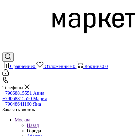
Сравнение
0
Отложенные
0
Корзина
0
0
Телефоны
+79068815551
Анна
+79068815550
Мария
+79048641160
Яна
Заказать звонок
Москва
Назад
Города